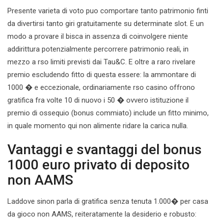
Presente varieta di voto puo comportare tanto patrimonio finti
da divertirsi tanto giri gratuitamente su determinate slot. E un
modo a provare il bisca in assenza di coinvolgere niente
addirittura potenzialmente percorrere patrimonio reali, in
mezzo a rso limiti previsti dai Tau&C. E oltre a raro rivelare
premio escludendo fitto di questa essere: la ammontare di
1000 � e eccezionale, ordinariamente rso casino offrono
gratifica fra volte 10 di nuovo i 50 � ovvero istituzione il
premio di ossequio (bonus commiato) include un fitto minimo,
in quale momento qui non alimente ridare la carica nulla.
Vantaggi e svantaggi del bonus
1000 euro privato di deposito
non AAMS
Laddove sinon parla di gratifica senza tenuta 1.000� per casa
da gioco non AAMS, reiteratamente la desiderio e robusto: