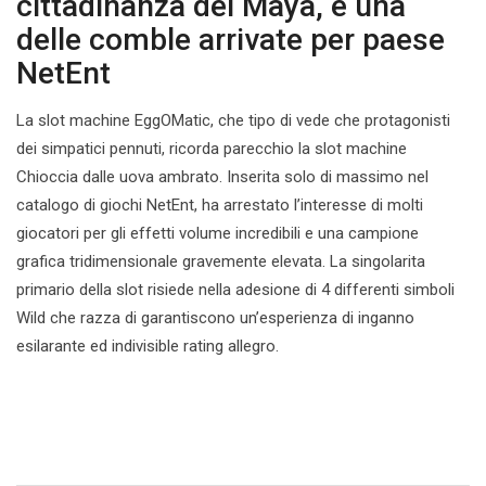
cittadinanza dei Maya, e una
delle comble arrivate per paese
NetEnt
La slot machine EggOMatic, che tipo di vede che protagonisti
dei simpatici pennuti, ricorda parecchio la slot machine
Chioccia dalle uova ambrato. Inserita solo di massimo nel
catalogo di giochi NetEnt, ha arrestato l’interesse di molti
giocatori per gli effetti volume incredibili e una campione
grafica tridimensionale gravemente elevata. La singolarita
primario della slot risiede nella adesione di 4 differenti simboli
Wild che razza di garantiscono un’esperienza di inganno
esilarante ed indivisible rating allegro.