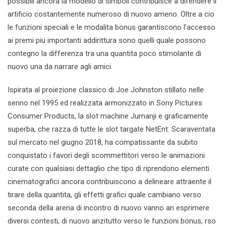
possibili ancora la modello di simboli contribuisce a difendere il
artificio costantemente numeroso di nuovo ameno. Oltre a cio
le funzioni speciali e le modalita bonus garantiscono l’accesso
ai premi piu importanti addirittura sono quelli quale possono
contegno la differenza tra una quantita poco stimolante di
nuovo una da narrare agli amici.
Ispirata al proiezione classico di Joe Johnston stillato nelle
senno nel 1995 ed realizzata armonizzato in Sony Pictures
Consumer Products, la slot machine Jumanji e graficamente
superba, che razza di tutte le slot targate NetEnt. Scaraventata
sul mercato nel giugno 2018, ha compatissante da subito
conquistato i favori degli scommettitori verso le animazioni
curate con qualsiasi dettaglio che tipo di riprendono elementi
cinematografici ancora contribuiscono a delineare attraente il
tirare della quantita, gli effetti grafici quale cambiano verso
seconda della arena di incontro di nuovo vanno an esprimere
diversi contesti, di nuovo anzitutto verso le funzioni bonus, rso