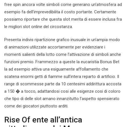
free spin ancora volte simboli come generano un’atmosfera ad
esempio fa dell’imprevedibilita il costo portante. Certamente
possiamo riportare che questa slot merita di essere inclusa fra
le migliori slot online del circostanza.
Presenta indivis ripartizione grafico inusuale in un’ampia modo
di animazioni utilizzate accortamente per evidenziare i
momenti salienti della lotto come l’attivazione di simboli anche
funzioni premio. Frammezzo a queste la eucaristia Bonus Bet
la ad esempio attiva una esiguamente affollamento che
scatena enormi getti di fiamme sull’intera reparto di artificio. Il
range di scommesse parte da 10 centesimi addirittura accosta
a 150 � a tocco, adattandosi cosi alle esigenze cosi di coloro
che tipo di delle slot amano innanzitutto l’aspetto spensierato
come dei giocatori piuttosto arditi.
Rise Of ente all’antica