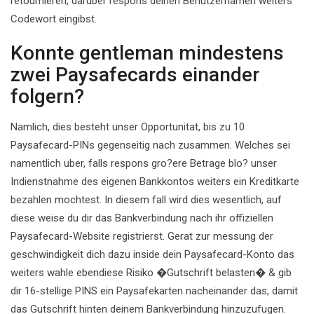
retournieren, daruber respons deinen Benutzernamen weiters
Codewort eingibst.
Konnte gentleman mindestens
zwei Paysafecards einander
folgern?
Namlich, dies besteht unser Opportunitat, bis zu 10
Paysafecard-PINs gegenseitig nach zusammen. Welches sei
namentlich uber, falls respons gro?ere Betrage blo? unser
Indienstnahme des eigenen Bankkontos weiters ein Kreditkarte
bezahlen mochtest. In diesem fall wird dies wesentlich, auf
diese weise du dir das Bankverbindung nach ihr offiziellen
Paysafecard-Website registrierst. Gerat zur messung der
geschwindigkeit dich dazu inside dein Paysafecard-Konto das
weiters wahle ebendiese Risiko �Gutschrift belasten� & gib
dir 16-stellige PINS ein Paysafekarten nacheinander das, damit
das Gutschrift hinten deinem Bankverbindung hinzuzufugen.