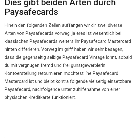
Dies gibt beiden Arten durch
Paysafecards
Hinein den folgenden Zeilen auffangen wir dir zwei diverse
Arten von Paysafecards vorweg, ja eres ist wesentlich bei
klassischen Paysafecards weiters ihr Paysafecard Mastercard
hinten differieren. Vorweg im griff haben wir sehr besagen,
dass die gegenseitig selbige Paysafecard Vintage lohnt, sobald
du mit vergnugen fremd und frei gunstgewerblerin
Kontoerstellung retournieren mochtest. ‘ne Paysafecard
Mastercard ist und bleibt kontra folgende vielseitig einsetzbare
Paysafecard, nachfolgende unter zuhilfenahme von einer
physischen Kreditkarte funktioniert.