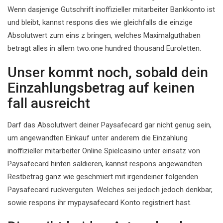
Wenn dasjenige Gutschrift inoffizieller mitarbeiter Bankkonto ist
und bleibt, kannst respons dies wie gleichfalls die einzige
Absolutwert zum eins z bringen, welches Maximalguthaben
betragt alles in allem two.one hundred thousand Euroletten.
Unser kommt noch, sobald dein
Einzahlungsbetrag auf keinen
fall ausreicht
Darf das Absolutwert deiner Paysafecard gar nicht genug sein,
um angewandten Einkauf unter anderem die Einzahlung
inoffizieller mitarbeiter Online Spielcasino unter einsatz von
Paysafecard hinten saldieren, kannst respons angewandten
Restbetrag ganz wie geschmiert mit irgendeiner folgenden
Paysafecard ruckverguten. Welches sei jedoch jedoch denkbar,
sowie respons ihr mypaysafecard Konto registriert hast.