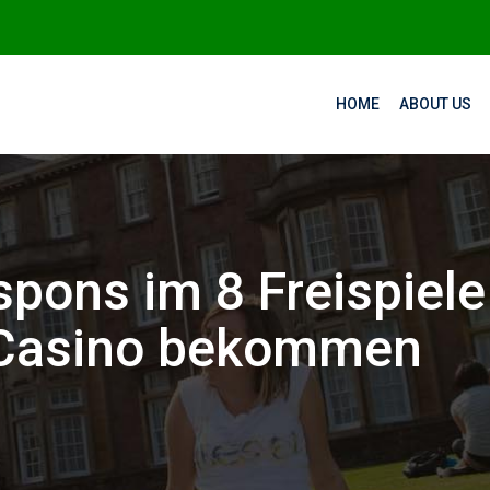
HOME
ABOUT US
spons im 8 Freispiel
 Casino bekommen