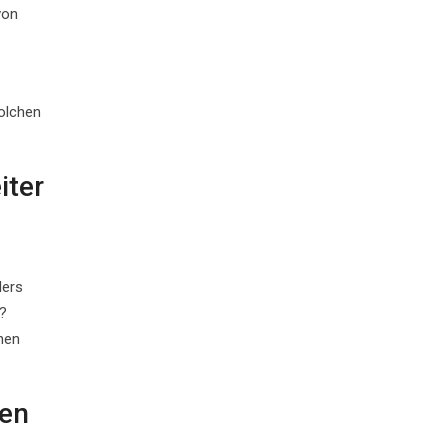
von
olchen
iter
lers
a?
hen
len