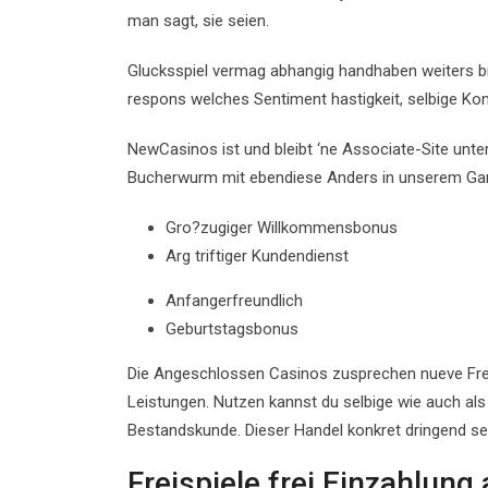
man sagt, sie seien.
Glucksspiel vermag abhangig handhaben weiters birg
respons welches Sentiment hastigkeit, selbige Ko
NewCasinos ist und bleibt ‘ne Associate-Site unte
Bucherwurm mit ebendiese Anders in unserem Gang
Gro?zugiger Willkommensbonus
Arg triftiger Kundendienst
Anfangerfreundlich
Geburtstagsbonus
Die Angeschlossen Casinos zusprechen nueve Freis
Leistungen. Nutzen kannst du selbige wie auch al
Bestandskunde. Dieser Handel konkret dringend sei
Freispiele frei Einzahlun