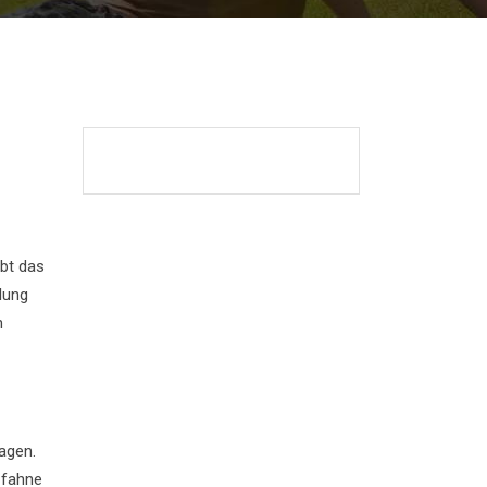
ibt das
lung
n
agen.
 fahne