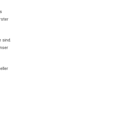
ns
rster
 sind.
unser
eller