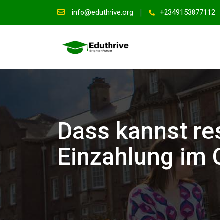
info@eduthrive.org
+2349153877112
Dass kannst re
Einzahlung im