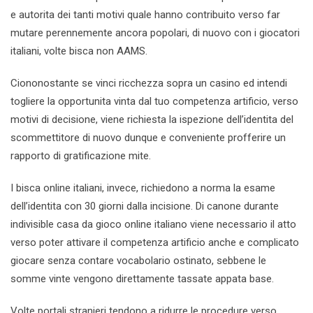
e autorita dei tanti motivi quale hanno contribuito verso far
mutare perennemente ancora popolari, di nuovo con i giocatori
italiani, volte bisca non AAMS.
Ciononostante se vinci ricchezza sopra un casino ed intendi
togliere la opportunita vinta dal tuo competenza artificio, verso
motivi di decisione, viene richiesta la ispezione dell’identita del
scommettitore di nuovo dunque e conveniente profferire un
rapporto di gratificazione mite.
I bisca online italiani, invece, richiedono a norma la esame
dell’identita con 30 giorni dalla incisione. Di canone durante
indivisible casa da gioco online italiano viene necessario il atto
verso poter attivare il competenza artificio anche e complicato
giocare senza contare vocabolario ostinato, sebbene le
somme vinte vengono direttamente tassate appata base.
Volte portali stranieri tendono a ridurre le procedure verso