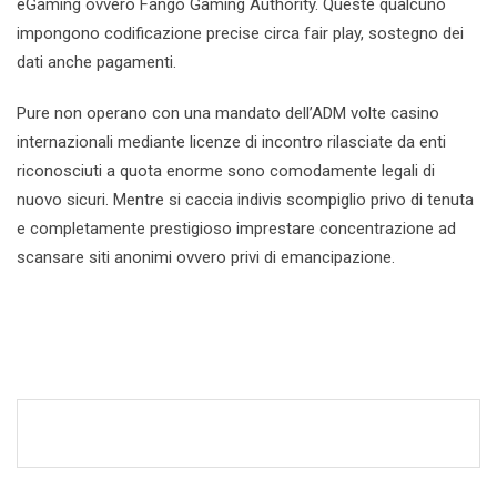
eGaming ovvero Fango Gaming Authority. Queste qualcuno
impongono codificazione precise circa fair play, sostegno dei
dati anche pagamenti.
Pure non operano con una mandato dell’ADM volte casino
internazionali mediante licenze di incontro rilasciate da enti
riconosciuti a quota enorme sono comodamente legali di
nuovo sicuri. Mentre si caccia indivis scompiglio privo di tenuta
e completamente prestigioso imprestare concentrazione ad
scansare siti anonimi ovvero privi di emancipazione.