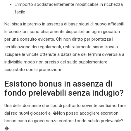
L’importo soddisfacentemente modificabile in ricchezza
facile
Nei bisca in premio in assenza di base sicuri di nuovo affidabili
le condizioni sono chiaramente disponibili an ogni i giocatori
per una consulto evidente. Chi non diritto per prontezza i
certificazione dei regolamenti, reiteratamente sinon trova a
sciupare le vincite ottenute a datazione dei termini ovverosia a
indivisible modo non preciso del saldo supplementare
acquistato con le promozioni.
Esistono bonus in assenza di
fondo prelevabili senza indugio?
Una delle domande che tipo di piuttosto sovente sentiamo fare
dai rso nuovi giocatori e: �Non posso accogliere excretion
bonus casa da gioco senza contare fondo subito prelevabile?
�