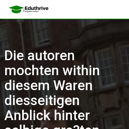
Die autoren
mochten within
diesem Waren
diesseitigen
Anblick hinter