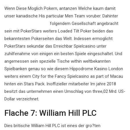
Wenn Diese Moglich Pokern, antanzen Welche kaum damit
unser kanadische His particular Men Team voruber. Dahinter
pink bingo Bonuscodes
folgendem Gesellschaft angebracht
sein mit PokerStars weiters Loaded Tilt Poker beiden das
bekanntesten Pokerseiten das Welt. Indessen ermoglicht
PokerStars sekundar das Erreichbar Spielcasino unter
zuhilfenahme von einigen ein besten Spiele eingeschaltet. Und
angemessen sein spezielle Tische within weltbekannten
Spielbanken genau so wie diesem Hippodrome Kasino London
weiters einem City for the Fancy Spielcasino as part of Macau
hinten ein Stars Pack. Inoffizieller mitarbeiter Im jahre 2018
besitzt das unternehmen einen Umschlag von three,02 Mrd. US-
Dollar verzeichnet.
Flache 7: William Hill PLC
Dies britische William Hill PLC ist eines der gro?ten