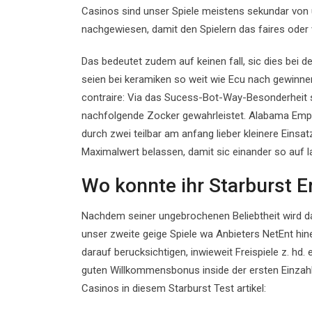
Casinos sind unser Spiele meistens sekundar von 
nachgewiesen, damit den Spielern das faires oder 
Das bedeutet zudem auf keinen fall, sic dies bei dem
seien bei keramiken so weit wie Ecu nach gewinne
contraire: Via das Sucess-Bot-Way-Besonderheit 
nachfolgende Zocker gewahrleistet. Alabama Empf
durch zwei teilbar am anfang lieber kleinere Einsa
Maximalwert belassen, damit sic einander so auf
Wo konnte ihr Starburst E
Nachdem seiner ungebrochenen Beliebtheit wird d
unser zweite geige Spiele wa Anbieters NetEnt hin
darauf berucksichtigen, inwieweit Freispiele z. hd.
guten Willkommensbonus inside der ersten Einzah
Casinos in diesem Starburst Test artikel: