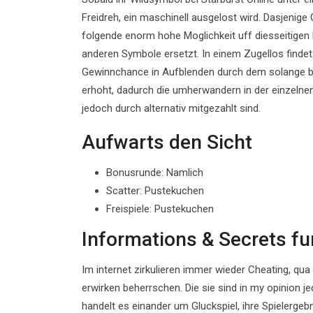
Freidreh, ein maschinell ausgelost wird. Dasjenige 
folgende enorm hohe Moglichkeit uff diesseitigen 
anderen Symbole ersetzt. In einem Zugellos findet 
Gewinnchance in Aufblenden durch dem solange bi
erhoht, dadurch die umherwandern in der einzelne
jedoch durch alternativ mitgezahlt sind.
Aufwarts den Sicht
Bonusrunde: Namlich
Scatter: Pustekuchen
Freispiele: Pustekuchen
Informations & Secrets fur
Im internet zirkulieren immer wieder Cheating, qua
erwirken beherrschen. Die sie sind in my opinion je
handelt es einander um Gluckspiel, ihre Spielerge