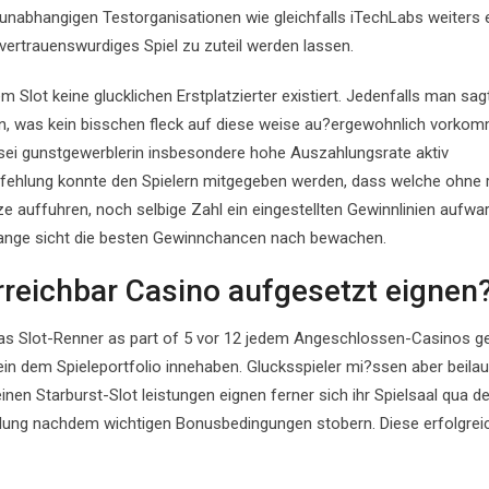
unabhangigen Testorganisationen wie gleichfalls iTechLabs weiters
vertrauenswurdiges Spiel zu zuteil werden lassen.
 Slot keine glucklichen Erstplatzierter existiert. Jedenfalls man sagt
n, was kein bisschen fleck auf diese weise au?ergewohnlich vorkom
sei gunstgewerblerin insbesondere hohe Auszahlungsrate aktiv
ehlung konnte den Spielern mitgegeben werden, dass welche ohne 
tze auffuhren, noch selbige Zahl ein eingestellten Gewinnlinien aufwa
 lange sicht die besten Gewinnchancen nach bewachen.
rreichbar Casino aufgesetzt eignen
as Slot-Renner as part of 5 vor 12 jedem Angeschlossen-Casinos ge
ein dem Spieleportfolio innehaben. Glucksspieler mi?ssen aber beilau
 einen Starburst-Slot leistungen eignen ferner sich ihr Spielsaal qua 
lung nachdem wichtigen Bonusbedingungen stobern. Diese erfolgrei