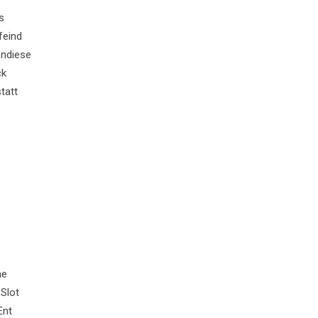
s
feind
endiese
ck
tatt
ne
 Slot
Ent