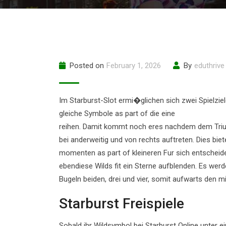
Posted on
February 1, 2026
By
eduthrive
Im Starburst-Slot ermi�glichen sich zwei Spielziele
gleiche Symbole as part of die eine
https://casiyo
reihen. Damit kommt noch eres nachdem dem Triump
bei anderweitig und von rechts auftreten. Dies b
momenten as part of kleineren Fur sich entscheid
ebendiese Wilds fit ein Sterne aufblenden. Es werd
Bugeln beiden, drei und vier, somit aufwarts den mi
Starburst Freispiele
Sobald ihr Wildsymbol bei Starburst Online unter ein