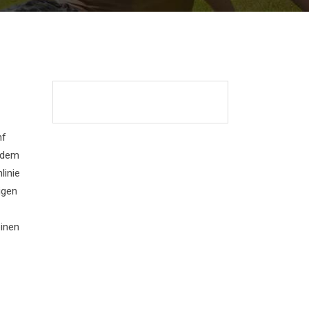
nf
hdem
linie
igen
einen