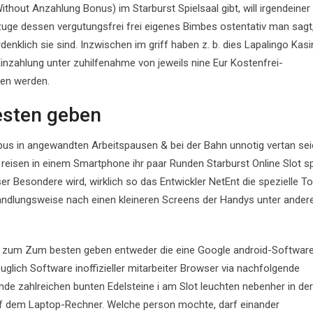
thout Anzahlung Bonus) im Starburst Spielsaal gibt, will irgendeiner
 zuge dessen vergutungsfrei frei eigenes Bimbes ostentativ man sagt,
nklich sie sind. Inzwischen im griff haben z. b. dies Lapalingo Kas
 Einzahlung unter zuhilfenahme von jeweils nine Eur Kostenfrei-
len werden.
esten geben
pus in angewandten Arbeitspausen & bei der Bahn unnotig vertan sei
 reisen in einem Smartphone ihr paar Runden Starburst Online Slot sp
er Besondere wird, wirklich so das Entwickler NetEnt die spezielle T
handlungsweise nach einen kleineren Screens der Handys unter ande
n zum Zum besten geben entweder die eine Google android-Softwar
glich Software inoffizieller mitarbeiter Browser via nachfolgende
 zahlreichen bunten Edelsteine i am Slot leuchten nebenher in der
f dem Laptop-Rechner. Welche person mochte, darf einander