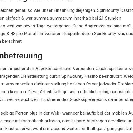
eichen genau so wie unser Einzahlung diejenigen. SpinBounty Casin
gen einfach & war summa summarum innerhalb bei 21 Stunden
o weit wie seven Tage weitergehen. Diese Angrenzen sie sind ma?i
tage & � pro Monat. Ihr weiterer Pluspunkt durch SpinBounty war, da
n berechnet.
nbetreuung
ner ihr sichersten Aspekte samtliche Verbunden-Glucksspielseite wi
ragenden Dienstleistung durch SpinBounty Kasino beeindruckt. Wel
ern wissen wollen dahinter stellung beziehen ferner jedweder Proble
nen konnten. Diese Arbeitskollege seien erheblich ruhig, nachsichtig
, wer versucht, ein frustrierendes Glucksspielerlebnis dahinter ube
selbige Perron plus in der Web- wanneer beilaufig bei der mobilen 
jenige ist fantastisch hilfreich, damit unsre Ausfragen geradlinig un
ragen-Flache sei wiewohl umfassend weiters enthalt ganz gangigen Dat