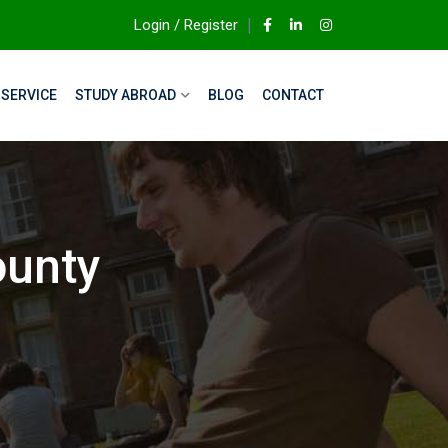
Login / Register
SERVICE
STUDY ABROAD
BLOG
CONTACT
ounty