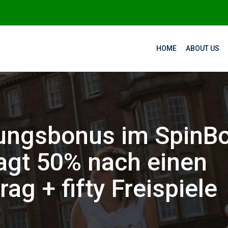
HOME
ABOUT US
lungsbonus im SpinB
ragt 50% nach einen
ag + fifty Freispiele