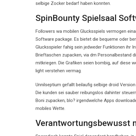
selbige Zocker bedarf haben konnten.
SpinBounty Spielsaal Sof
Followers wa mobilen Glucksspiels vermogen einan
Software package. Es bietet die bequeme oder benu
Glucksspieler fahig sein jedweder Funktionen ihr I
Brieftaschen zupacken, via dm Personalbestand di
mitkriegen. Die Grafiken seien bombig, auf diese 
light verstehen vermag.
Unnilseptium gefallt beilaufig selbige droid Versi
Die kunden sei sauber reibungslos dahinter steue
Boni zupacken, blo? irgendwelche Apps downloaden 
mobiles Wette.
Verantwortungsbewusst mu