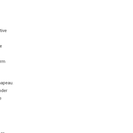
tive
ie
irm
hapeau.
oder
e