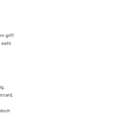
m griff
 sieht
ig,
rcard,
 doch