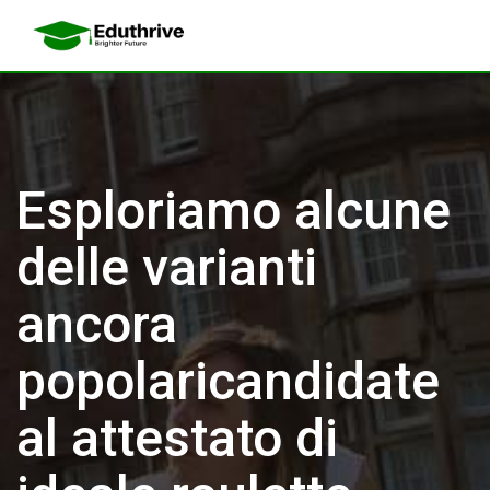
Esploriamo alcune
delle varianti
ancora
popolaricandidate
al attestato di