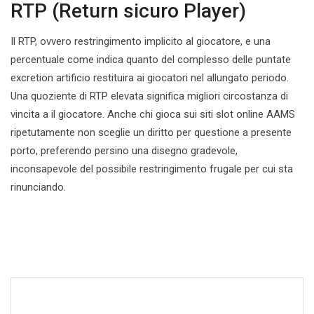
RTP (Return sicuro Player)
Il RTP, ovvero restringimento implicito al giocatore, e una
percentuale come indica quanto del complesso delle puntate
excretion artificio restituira ai giocatori nel allungato periodo.
Una quoziente di RTP elevata significa migliori circostanza di
vincita a il giocatore. Anche chi gioca sui siti slot online AAMS
ripetutamente non sceglie un diritto per questione a presente
porto, preferendo persino una disegno gradevole,
inconsapevole del possibile restringimento frugale per cui sta
rinunciando.