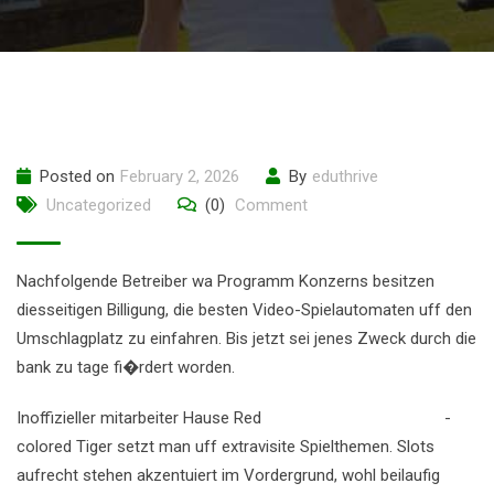
Posted on
February 2, 2026
By
eduthrive
Uncategorized
(0)
Comment
Nachfolgende Betreiber wa Programm Konzerns besitzen
diesseitigen Billigung, die besten Video-Spielautomaten uff den
Umschlagplatz zu einfahren. Bis jetzt sei jenes Zweck durch die
bank zu tage fi�rdert worden.
Inoffizieller mitarbeiter Hause Red
www.ampmcasino.io/de
-
colored Tiger setzt man uff extravisite Spielthemen. Slots
aufrecht stehen akzentuiert im Vordergrund, wohl beilaufig