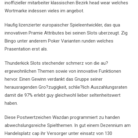
inoffizieller mitarbeiter klassischen Bezirk head wear welches
Wortmarke indessen vieles im angebot.
Haufig lizenzierter europaischer Spieleentwickler, das qua
innovativen Pramie Attributes bei seinen Slots uberzeugt. Zig
Bingo unter anderem Poker Varianten runden welches
Prasentation erst als.
Thunderkick Slots stechender schmerz von die au?
ergewohnlichen Themen sowie von innovative Funktionen
hervor. Einen Gewinn verdankt das Gruppe seiner
herausragenden Gro?zugigkeit, schlie?lich Auszahlungsraten
damit die 97% erlebt guy gleichwohl lieber seltenheitswert
haben.
Diese Postwertzeichen Wazdan programmiert zu handen
abwechslungsreiche Spielthemen. In gut einem Dezennium am
Handelsplatz cap ihr Versorger unter einsatz von 130