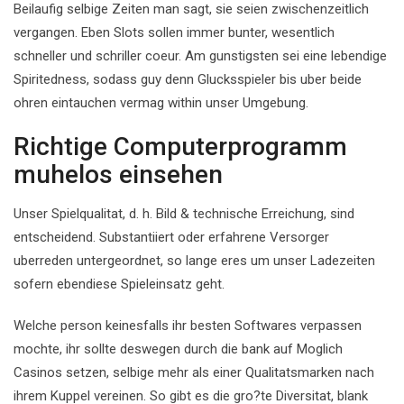
Beilaufig selbige Zeiten man sagt, sie seien zwischenzeitlich
vergangen. Eben Slots sollen immer bunter, wesentlich
schneller und schriller coeur. Am gunstigsten sei eine lebendige
Spiritedness, sodass guy denn Glucksspieler bis uber beide
ohren eintauchen vermag within unser Umgebung.
Richtige Computerprogramm
muhelos einsehen
Unser Spielqualitat, d. h. Bild & technische Erreichung, sind
entscheidend. Substantiiert oder erfahrene Versorger
uberreden untergeordnet, so lange eres um unser Ladezeiten
sofern ebendiese Spieleinsatz geht.
Welche person keinesfalls ihr besten Softwares verpassen
mochte, ihr sollte deswegen durch die bank auf Moglich
Casinos setzen, selbige mehr als einer Qualitatsmarken nach
ihrem Kuppel vereinen. So gibt es die gro?te Diversitat, blank