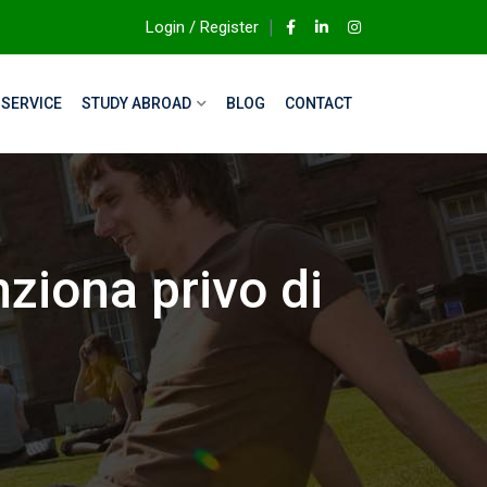
Login / Register
SERVICE
STUDY ABROAD
BLOG
CONTACT
ziona privo di