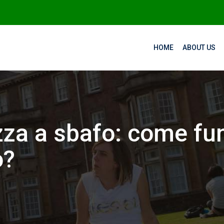
HOME
ABOUT US
za a sbafo: come fun
o?