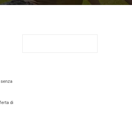
o senza
ferta di