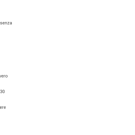
assenza
vvero
 30
vere