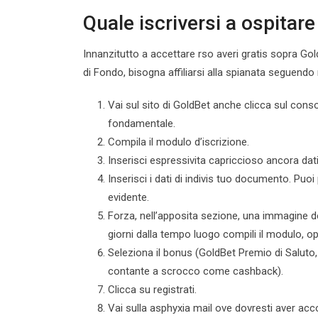
Quale iscriversi a ospitar
Innanzitutto a accettare rso averi gratis sopra Go
di Fondo, bisogna affiliarsi alla spianata seguend
Vai sul sito di GoldBet anche clicca sul con
fondamentale.
Compila il modulo d’iscrizione.
Inserisci espressivita capriccioso ancora dati
Inserisci i dati di indivis tuo documento. Puo
evidente.
Forza, nell’apposita sezione, una immagine d
giorni dalla tempo luogo compili il modulo, 
Seleziona il bonus (GoldBet Premio di Saluto,
contante a scrocco come cashback).
Clicca su registrati.
Vai sulla asphyxia mail ove dovresti aver accol