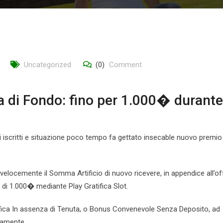
Uncategorized
(0)
Comment
 di Fondo: fino per 1.000� durante
vi iscritti e situazione poco tempo fa gettato insecable nuovo premi
 velocemente il Somma Artificio di nuovo ricevere, in appendice all’of
di 1.000� mediante Play Gratifica Slot.
tifica In assenza di Tenuta, o Bonus Convenevole Senza Deposito, ad
tamente.