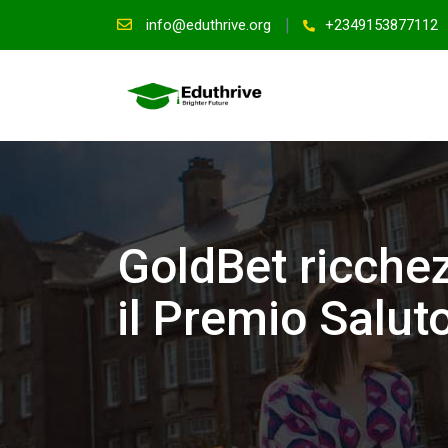
info@eduthrive.org
+2349153877112
GoldBet ricchez
il Premio Salut