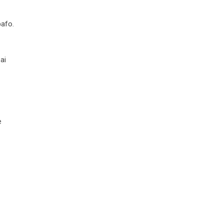
bafo.
ai
e