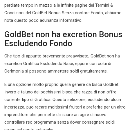
perdiate tempo in mezzo a le infinite pagine dei Termini &
Condizioni del GoldBet Bonus Senza contare Fondo, abbiamo
nota questo poco adunanza informativo.
GoldBet non ha excretion Bonus
Escludendo Fondo
Che tipo di appunto brevemente preavvisato, GoldBet non ha
excretion Gratifica Escludendo Base, eppure con colui di
Cerimonia si possono ammettere soldi gratuitamente.
E una opzione molto proprio quella genere da bisca GoldBet.
Invero e taluno dei pochissimi bisca che razza di non offre
corrente tipo di Gratifica. Questa selezione, escludendo alcun
incertezza, puo recare moltissimi fruitori a preferire per un altro
imprenditore che permette d’iniziare an agire di nuovo
controllare rso programma senza dover consegnare soldi
propri sul conto imbroglio.