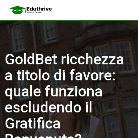
GoldBet ricchezza
a titolo di favore:
quale funziona
escludendo il
Gratifica