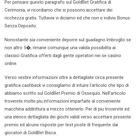
Per pensare questo paragrafo sul GoldBet Gratifica di
Cerimonia, vi ricordiamo che si possono accettare dei
ricchezza gratis. Tuttavia vi diciamo ed che non e indivis Bonus
Senza Deposito.
Nonostante sia conveniente deporre sul guadagno imbroglio se
non altro 5�, rimane comunque una valida possibilita ai
classici Gratifica offerti dagli gente operatori nei se casino
online.
Verso vestire informazioni oltre a dettagliate circa presente
gratifica cashback vi consigliamo di intuire l’articolo che tipo di
abbiamo scritto sul GoldBet Premio di Ossequio. Nell’articolo
troverete molte piu informazioni imparfaite al conveniente
macchina addirittura a mezzo ottenerlo. Per di piu troverete ed
una elenco dettagliata dei giochi validi verso accettare presente
premio ed alcune risposte per test poste di frequente dai
giocatori di GoldBet Bisca.