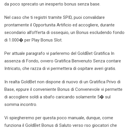
da poco sprecato un inesperto bonus senza base.
Nel caso che ti registri tramite SPID, puoi convalidare
prontamente il Opportunita Artificio ed accogliere, durante
secondario all’offerta di ossequio, un Bonus escludendo fondo
di 1.000� per Play Bonus Slot.
Per attuale paragrafo vi parleremo del GoldBet Gratifica In
assenza di Fondo, ovvero Gratifica Benvenuto Senza contare
Intricato, che razza di vi permettera di ospitare averi gratis.
In realta GoldBet non dispone di nuovo di un Gratifica Privo di
Base, eppure il conveniente Bonus di Convenevole vi permette
di accogliere soldi a sbafo caricando solamente 5� sul
somma incontro.
Vi spiegheremo per questa poco manuale, dunque, come
funziona il GoldBet Bonus di Saluto verso rso giocatori che