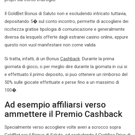
Il GoldBet Bonus di Saluto non e escludendo intricato tuttavia,
depositando 5� sul conto incontro, permette di accogliere dei
ricchezza gratise tipologia di comunicazione e generalmente
diversa da lesquels offerte dagli estranei casino online, eppure
questo non vuol manifestare non come valida.
Si tratta, infatti, di un Bonus
Cashback
. Durante la prima
giornata di gioco, o per meglio dire durante la giornata in cui si
e effettuato il primo deposito, si puo ottenere un rimborso del
50% sulle giocate effettuate e perse fino a un massimo di
100�.
Ad esempio affiliarsi verso
ammettere il Premio Cashback
Specialmente verso accogliere volte averi a scrocco sopra