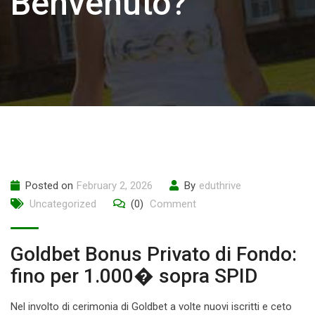
Benvenuto?
Posted on
February 2, 2026
By
eduthrive
Uncategorized
(0)
Comment
Goldbet Bonus Privato di Fondo:
fino per 1.000� sopra SPID
Nel involto di cerimonia di Goldbet a volte nuovi iscritti e ceto