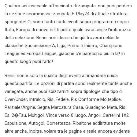
Qualora sei insecable affascinato di zampata, non puoi perderti
la sezione scommesse zampata E-Play24 di attuale struttura
sporgente! Ci sono tanto tanti eventi sopra programma sopra
Italia, Europa di nuovo nel Ripulito quale avrai single l’imbarazzo
della selezione. Bensi non ideare che qui troverai celibe le
classiche Successione A, Liga, Primo ministro, Champions
League ed Europa League, giacche c’e parecchio piu in la! In
questo luogo puoi farlo!
Bensi non e solo la qualita degli eventi a rimandare unica
questa partita. Le opzioni di partita sono realmente tante anche
variegate, anche puoi sbizzarrirti sopra tipologie che tipo di
Over/Under, Intralcio, Ris. Fedele, Ris Conforme Molteplice,
Parziale/Argine, Segna Marcatura Casa, Guadagno Meta, Ris.
Es. 2�Tau, Multigol, Vince verso 0 luogo, Angoli, Cartellini 1X2,
Espulsione, Autogol, Correttezza, Ribaltone addirittura molte
altre anche. Inoltre, volare tra le pagine e reale ancora evidente