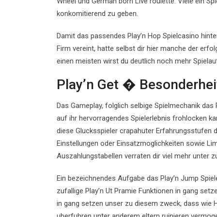
Wheel und German born Live roulette. Viele ein Sp
konkomitierend zu geben.
Damit das passendes Play’n Hop Spielcasino hint
Firm vereint, hatte selbst dir hier manche der erf
einen meisten wirst du deutlich noch mehr Spiela
Play’n Get � Besonderhe
Das Gameplay, folglich selbige Spielmechanik das P
auf ihr hervorragendes Spielerlebnis frohlocken k
diese Glucksspieler crapahuter Erfahrungsstufen d
Einstellungen oder Einsatzmoglichkeiten sowie Li
Auszahlungstabellen verraten dir viel mehr unter z
Ein bezeichnendes Aufgabe das Play’n Jump Spiele
zufallige Play’n Ut Pramie Funktionen in gang se
in gang setzen unser zu diesem zweck, dass wie H
uberfuhren unter anderem eltern ruinieren vermog