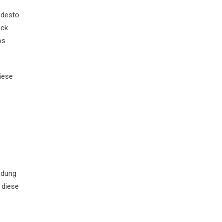
 desto
eck
os
iese
ndung
 diese