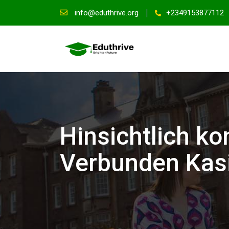
info@eduthrive.org
+2349153877112
Hinsichtlich k
Verbunden Kas