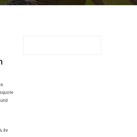
n
Ra
gsquote
 und
% ihr