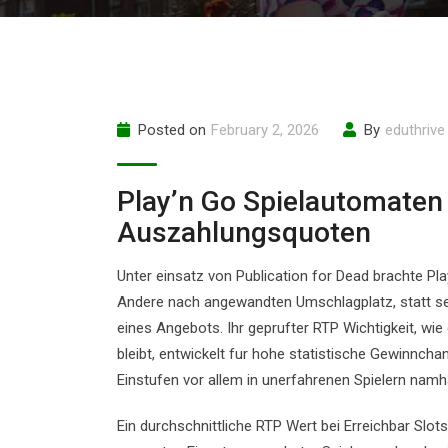
Posted on
February 2, 2026
By
eduthrive
Play’n Go Spielautomaten 
Auszahlungsquoten
Unter einsatz von Publication for Dead brachte Play
Andere nach angewandten Umschlagplatz, statt s
eines Angebots. Ihr geprufter RTP Wichtigkeit, wi
bleibt, entwickelt fur hohe statistische Gewinn
Einstufen vor allem in unerfahrenen Spielern namh
Ein durchschnittliche RTP Wert bei Erreichbar Slots 