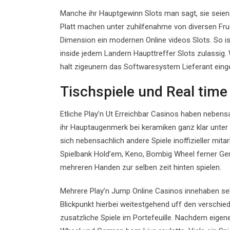
Manche ihr Hauptgewinn Slots man sagt, sie seien 
Platt machen unter zuhilfenahme von diversen Fr
Dimension ein modernen Online videos Slots. So ist
inside jedem Landern Haupttreffer Slots zulassig. 
halt zigeunern das Softwaresystem Lieferant einge
Tischspiele und Real time
Etliche Play’n Ut Erreichbar Casinos haben neben
ihr Hauptaugenmerk bei keramiken ganz klar unter e
sich nebensachlich andere Spiele inoffizieller mita
Spielbank Hold’em, Keno, Bombig Wheel ferner Germ
mehreren Handen zur selben zeit hinten spielen.
Mehrere Play’n Jump Online Casinos innehaben sek
Blickpunkt hierbei weitestgehend uff den verschie
zusatzliche Spiele im Portefeuille. Nachdem eige