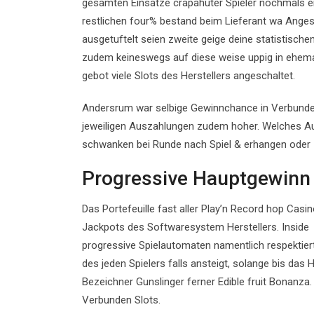
gesamten Einsatze crapahuter Spieler nochmals e
restlichen four% bestand beim Lieferant wa Ange
ausgetuftelt seien zweite geige deine statistisch
zudem keineswegs auf diese weise uppig in ehemal
gebot viele Slots des Herstellers angeschaltet.
Andersrum war selbige Gewinnchance in Verbunden
jeweiligen Auszahlungen zudem hoher. Welches Au
schwanken bei Runde nach Spiel & erhangen oder z
Progressive Hauptgewinn 
Das Portefeuille fast aller Play’n Record hop Casi
Jackpots des Softwaresystem Herstellers. Inside
progressive Spielautomaten namentlich respekti
des jeden Spielers falls ansteigt, solange bis das
Bezeichner Gunslinger ferner Edible fruit Bonanza.
Verbunden Slots.