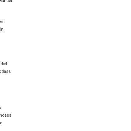
 Handen
tem
in
 dich
sodass
u
incess
le