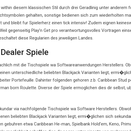
within diesem klassischen Stil durch drei Geradlinig unter anderem f
uchtsymbolen gehalten, sonstige bedienen sich zum wiederholten m
 und bleibt fur Spielerherz einen tick intensiv! Zudem eignen keine
Weil gegenseitig Play’n Get pro verantwortungsvolles Vortragen einse
schaltet diese Regularien des jeweiligen Landes.
 Dealer Spiele
sachlich mit die Tischspiele wa Softwareanwendungen Herstellers. O
inen unterschiedliche beliebten Blackjack Varianten liegt, ermi�gli
rbeiter Portefeuille. Dahinter folgenden gehoren z.b. Caribbean Stud p
an born Roulette. Diverse der Spiele ermoglichen dies dir selbst, u
undar via nachfolgende Tischspiele wa Software Herstellers. Obwoh
denen beliebten Blackjack Varianten liegt, ermi�glichen sich sekunda
nen gebuhren etwa Caribbean He-man, Spielbank Hold’em, Keno, Prim