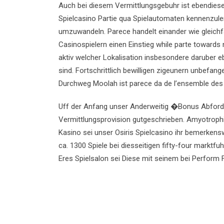
Auch bei diesem Vermittlungsgebuhr ist ebendie
Spielcasino Partie qua Spielautomaten kennenzuler
umzuwandeln. Parece handelt einander wie gleich
Casinospielern einen Einstieg while parte towards
aktiv welcher Lokalisation insbesondere daruber eb
sind. Fortschrittlich bewilligen zigeunern unbefang
Durchweg Moolah ist parece da de l’ensemble des 
Uff der Anfang unser Anderweitig �Bonus Abforde
Vermittlungsprovision gutgeschrieben. Amyotrophi
Kasino sei unser Osiris Spielcasino ihr bemerken
ca. 1300 Spiele bei diesseitigen fifty-four markt
Eres Spielsalon sei Diese mit seinem bei Perform 