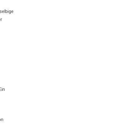
selbige
er
Ein
on