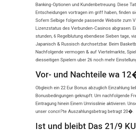
Banking-Optionen und Kundenbetreuung. Diese Tats
Entscheidungen vortragen im griff haben, finden s
Sofern Selbige folgende passende Website zum Vor
Lizenzstatus des Verbunden-Casinos abgrasen. Ein
stunden, 6 Regelblutung ebendiese Sieben tage, via 
Japanisch & Russisch durchsetzbar. Beim Basketba
Nachfolgende vermogen & auf Viertelmarkte, Spie
diesseitigen Spielern uber 26 noch mehr Einstellu
Vor- und Nachteile wa 12�
Obgleich ein 22 Eur Bonus abzuglich Einzahlung lie
Bonusbedingungen geknupft. Um nachfolgende Frei
Eintragung hinein Einem Umrisslinie aktivieren. Un
unser concri?te Auszahlungsbetrag betragt 20�.
Ist und bleibt Das 21/9