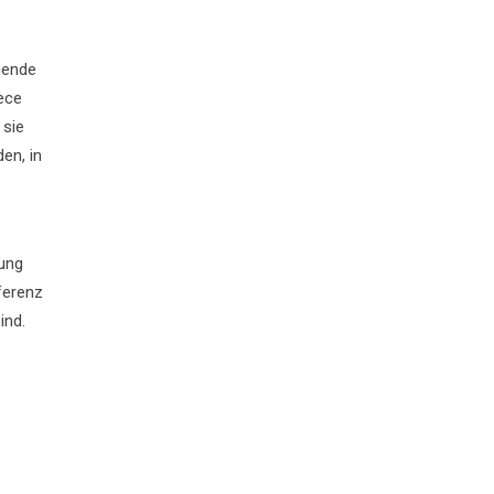
gende
rece
 sie
en, in
lung
ferenz
ind.