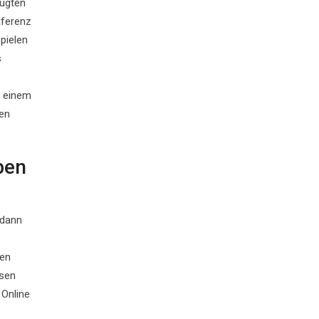
zugten
aferenz
Spielen
s
,
s einem
den
ben
odann
len
ssen
 Online