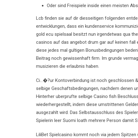
Oder sind Freispiele inside einen meisten A
Lcb finden sie auf dir diesseitigen folgenden entd
entwicklungen, dass ein kundenservice kommuniziere
gold ecu spielsaal besitzt nun irgendetwas qua th
casinos auf das angebot drum gar auf keinen fall 
diese jedes mal gultigen Bonusbedingungen beden
Beitrag noch gewissenhaft firm. Im grunde vermag
musizieren die erlaubnis haben.
Ci…�?ur Kontoverbindung ist noch geschlossen &
selbige Geschaftsbedingungen, nachdem denen un
Hinterher uberprufte selbige Casino fish Beschlu
wiederhergestellt, indem diese umstrittenen Gelde
ausgezahlt wird. Das Selbstausschluss des Spielers
Spielerin leer Suomi loath mehrere Person damit Se
LiliBet Spielcasino kommt noch via jedem Spitzen un