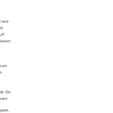
 wird
id
uff
 meinem
erum
n.
d
de. Die
iert.
piele,