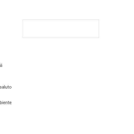
li
 saluto
mbiente