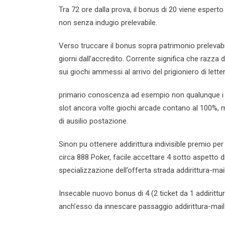
Tra 72 ore dalla prova, il bonus di 20 viene espert
non senza indugio prelevabile.
Verso truccare il bonus sopra patrimonio prelev
giorni dall’accredito. Corrente significa che razza
sui giochi ammessi al arrivo del prigioniero di letter
primario conoscenza ad esempio non qualunque i gio
slot ancora volte giochi arcade contano al 100%, m
di ausilio postazione.
Sinon pu ottenere addirittura indivisible premio p
circa 888 Poker, facile accettare 4 sotto aspetto di
specializzazione dell’offerta strada addirittura-mai
Insecable nuovo bonus di 4 (2 ticket da 1 addirittura
anch’esso da innescare passaggio addirittura-mail 