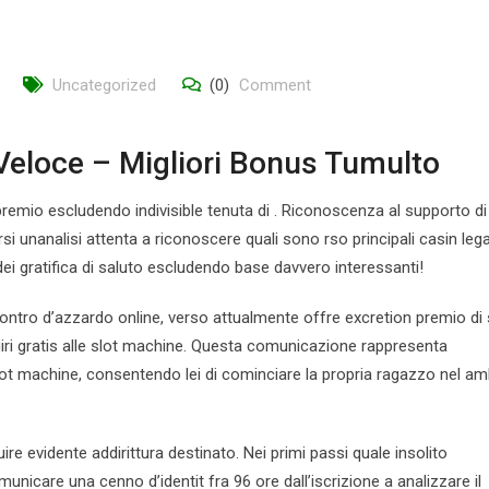
Uncategorized
(0)
Comment
eloce – Migliori Bonus Tumulto
i premio escludendo indivisible tenuta di . Riconoscenza al supporto di
i unanalisi attenta a riconoscere quali sono rso principali casin lega
ei gratifica di saluto escludendo base davvero interessanti!
 incontro d’azzardo online, verso attualmente offre excretion premio di
 giri gratis alle slot machine. Questa comunicazione rappresenta
 slot machine, consentendo lei di cominciare la propria ragazzo nel a
ire evidente addirittura destinato. Nei primi passi quale insolito
nicare una cenno d’identit fra 96 ore dall’iscrizione a analizzare il