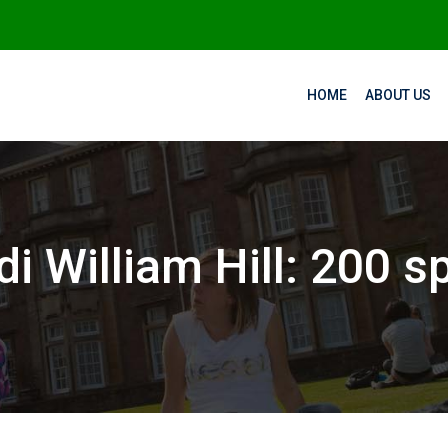
HOME
ABOUT US
o di William Hill: 200 