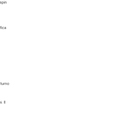
 spin
fica
 turno
. Il