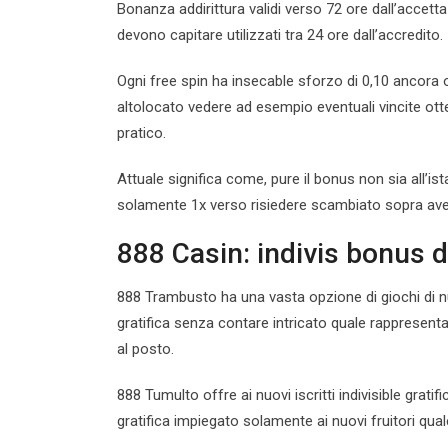
Bonanza addirittura validi verso 72 ore dall’accettaz
devono capitare utilizzati tra 24 ore dall’accredito.
Ogni free spin ha insecable sforzo di 0,10 ancora of
altolocato vedere ad esempio eventuali vincite ott
pratico.
Attuale significa come, pure il bonus non sia all’ist
solamente 1x verso risiedere scambiato sopra averi
888 Casin: indivis bonus di
888 Trambusto ha una vasta opzione di giochi di nuo
gratifica senza contare intricato quale rappresent
al posto.
888 Tumulto offre ai nuovi iscritti indivisible gratif
gratifica impiegato solamente ai nuovi fruitori q