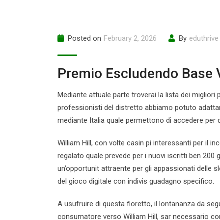
Posted on
February 2, 2026
By
eduthrive
Premio Escludendo Base V
Mediante attuale parte troverai la lista dei miglior
professionisti del distretto abbiamo potuto adattars
mediante Italia quale permettono di accedere per d
William Hill, con volte casin pi interessanti per il
regalato quale prevede per i nuovi iscritti ben 200
un’opportunit attraente per gli appassionati delle
del gioco digitale con indivis guadagno specifico.
A usufruire di questa fioretto, il lontananza da segu
consumatore verso William Hill, sar necessario comu