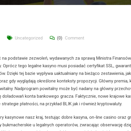
Uncategorized
(0)
Comment
ć na podstawie zezwoleń, wydawanych za sprawą Ministra Finansów
ty. Oprócz tego legalne kasyno musi posiadać certyfikat SSL, gwaran
 Dzięki tej bazie wypływa uaktualniany na bieżąco zestawienia, jak
oraz gdy wyglądają określone konteksty propozycji.
Główny premia, 
powitalny. Nadprogram powitalny może być nadany na główny przech
ę doładowań konta bankowego gracza. Faktycznie, nowe krajowe ka
trategie płatności, na przykład BLIK jak i również kryptowaluty.
y kasynowe nasz kraj, testując dobre kasyna, on-line casino oraz g
ady bukmacherskie u legalnych operatorów, zwracając obserwację dzię