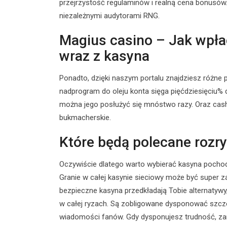
przejrzystość regulaminów i realną cena bonusów. 
niezależnymi audytorami RNG.
Magius casino – Jak wpłac
wraz z kasyna
Ponadto, dzięki naszym portalu znajdziesz różne p
nadprogram do oleju konta sięga pięćdziesięciu% d
można jego posłużyć się mnóstwo razy. Oraz cas
bukmacherskie.
Które będą polecane rozr
Oczywiście dlatego warto wybierać kasyna pochod
Granie w całej kasynie sieciowy może być super z
bezpieczne kasyna przedkładają Tobie alternatywy
w całej ryzach. Są zobligowane dysponować szcze
wiadomości fanów. Gdy dysponujesz trudność, za