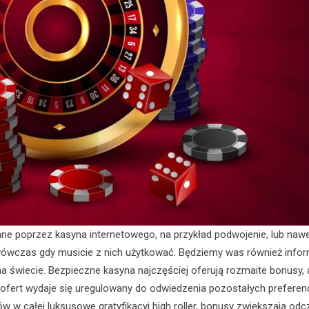
 poprzez kasyna internetowego, na przykład podwojenie, lub naw
wówczas gdy musicie z nich użytkować. Będziemy was również inf
 świecie. Bezpieczne kasyna najczęściej oferują rozmaite bonusy,
 ofert wydaje się uregulowany do odwiedzenia pozostałych preferencj
w całej luksusowe gratyfikacyj high roller, bonusy zwiększają odc