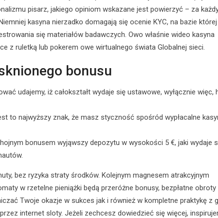
jonalizmu pisarz, jakiego opiniom wskazane jest powierzyć – za każ
iemniej kasyna nierzadko domagają się ocenie KYC, na bazie której
jestrowania się materiałów badawczych. Owo właśnie wideo kasyna
e z ruletką lub pokerem owe wirtualnego świata Globalnej sieci.
ęsknionego bonusu
wać udajemy, iż całokształt wydaje się ustawowe, wyłącznie więc, 
jest to najwyższy znak, że masz styczność spośród wypłacalne kas
 hojnym bonusem wyjąwszy depozytu w wysokości 5 €, jaki wydaje s
nautów.
uty, bez ryzyka straty środków. Kolejnym magnesem atrakcyjnym
aty w rzetelne pieniążki będą przeróżne bonusy, bezpłatne obroty
iczać Twoje okazje w sukces jak i również w kompletne praktykę z g
przez internet sloty. Jeżeli zechcesz dowiedzieć się więcej, inspiruj