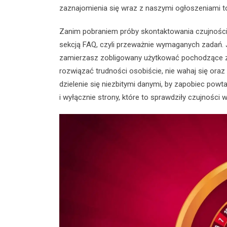
zaznajomienia się wraz z naszymi ogłoszeniami to
Zanim pobraniem próby skontaktowania czujnośc
sekcją FAQ, czyli przeważnie wymaganych zadań. 
zamierzasz zobligowany użytkować pochodzące z ob
rozwiązać trudności osobiście, nie wahaj się or
dzielenie się niezbitymi danymi, by zapobiec pow
i wyłącznie strony, które to sprawdziły czujności