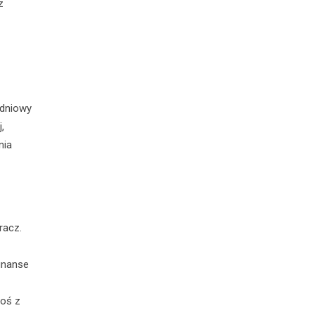
z
odniowy
,
nia
racz.
finanse
coś z