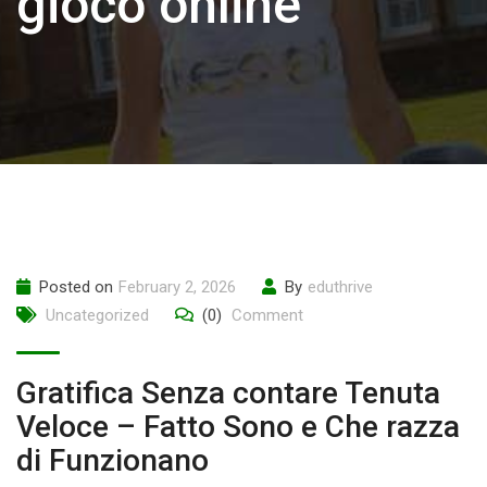
gioco online
Posted on
February 2, 2026
By
eduthrive
Uncategorized
(0)
Comment
Gratifica Senza contare Tenuta
Veloce – Fatto Sono e Che razza
di Funzionano