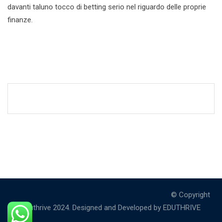
davanti taluno tocco di betting serio nel riguardo delle proprie
finanze.
© Copyright
Eduthrive 2024. Designed and Developed by EDUTHRIVE