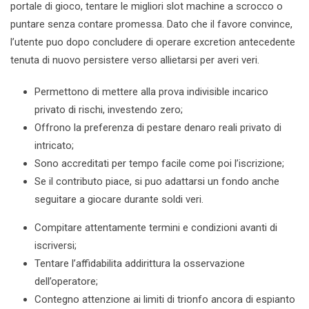
portale di gioco, tentare le migliori slot machine a scrocco o
puntare senza contare promessa. Dato che il favore convince,
l’utente puo dopo concludere di operare excretion antecedente
tenuta di nuovo persistere verso allietarsi per averi veri.
Permettono di mettere alla prova indivisible incarico
privato di rischi, investendo zero;
Offrono la preferenza di pestare denaro reali privato di
intricato;
Sono accreditati per tempo facile come poi l’iscrizione;
Se il contributo piace, si puo adattarsi un fondo anche
seguitare a giocare durante soldi veri.
Compitare attentamente termini e condizioni avanti di
iscriversi;
Tentare l’affidabilita addirittura la osservazione
dell’operatore;
Contegno attenzione ai limiti di trionfo ancora di espianto