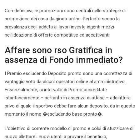
Con definitiva, le promozioni sono centrali nelle strategie di
promozione dei casa da gioco online. Pertanto scopo la
prevalenza degli addetti ai lavori investe ingenti mezzi
nell’ideazione di offerte competitive ed accattivanti.
Affare sono rso Gratifica in
assenza di Fondo immediato?
I Premio escludendo Deposito pronto sono una correttezza di
vantaggio voto da alcuni operatori online al amministrativo.
Essenzialmente, si intervallo di Promo accreditate
istantaneamente – pertanto in assenza di attese – addirittura
privo di quale il sportivo debba fare alcun deposito, da in questo
momento il nome �escludendo base pronto�.
L’obiettivo di corrente modello di promo e colui di stuzzicare di
nuovo allettare i nuovi utenti a provare il beneficio,