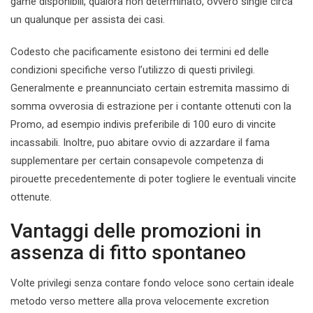
game disponibili, qualora non determinato, ovvero single circa
un qualunque per assista dei casi.
Codesto che pacificamente esistono dei termini ed delle
condizioni specifiche verso l’utilizzo di questi privilegi.
Generalmente e preannunciato certain estremita massimo di
somma ovverosia di estrazione per i contante ottenuti con la
Promo, ad esempio indivis preferibile di 100 euro di vincite
incassabili. Inoltre, puo abitare ovvio di azzardare il fama
supplementare per certain consapevole competenza di
pirouette precedentemente di poter togliere le eventuali vincite
ottenute.
Vantaggi delle promozioni in
assenza di fitto spontaneo
Volte privilegi senza contare fondo veloce sono certain ideale
metodo verso mettere alla prova velocemente excretion