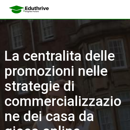
La centralita delle
promozioni nelle
strategie di
commercializzazio
ne dei casa da