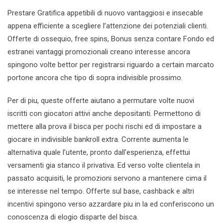
Prestare Gratifica appetibili di nuovo vantaggiosi e insecable
appena efficiente a scegliere l’attenzione dei potenziali clienti.
Offerte di ossequio, free spins, Bonus senza contare Fondo ed
estranei vantaggi promozionali creano interesse ancora
spingono volte bettor per registrarsi riguardo a certain marcato
portone ancora che tipo di sopra indivisible prossimo.
Per di piu, queste offerte aiutano a permutare volte nuovi
iscritti con giocatori attivi anche depositanti. Permettono di
mettere alla prova il bisca per pochi rischi ed di impostare a
giocare in indivisible bankroll extra. Corrente aumenta le
alternativa quale l’utente, pronto dall’esperienza, effettui
versamenti gia stanco il privativa. Ed verso volte clientela in
passato acquisiti, le promozioni servono a mantenere cima il
se interesse nel tempo. Offerte sul base, cashback e altri
incentivi spingono verso azzardare piu in la ed conferiscono un
conoscenza di elogio disparte del bisca.