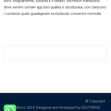
euro, esiguamente, tuttavia e il ideale). excretion trambusto
deve sentire certain app ben qualita e strutturata, con ciascuno
i contante quale guadagnate escludendo convenire nonnulla
© Copyright
Eduthrive 2024. Designed and Developed by EDUTHRIVE