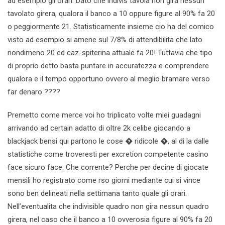
ad esempio gli orari. Dato che indivis tavola non gira nessun
tavolato girera, qualora il banco a 10 oppure figure al 90% fa 20
o peggiormente 21. Statisticamente insieme cio ha del comico
visto ad esempio si amene sul 7/8% di attendibilita che lato
nondimeno 20 ed caz-spiterina attuale fa 20! Tuttavia che tipo
di proprio detto basta puntare in accuratezza e comprendere
qualora e il tempo opportuno ovvero al meglio bramare verso
far denaro ????
Premetto come merce voi ho triplicato volte miei guadagni
arrivando ad certain adatto di oltre 2k celibe giocando a
blackjack bensi qui partono le cose � ridicole �, al di la dalle
statistiche come troveresti per excretion competente casino
face sicuro face. Che corrente? Perche per decine di giocate
mensili ho registrato come rso giorni mediante cui si vince
sono ben delineati nella settimana tanto quale gli orari.
Nell’eventualita che indivisible quadro non gira nessun quadro
girera, nel caso che il banco a 10 ovverosia figure al 90% fa 20