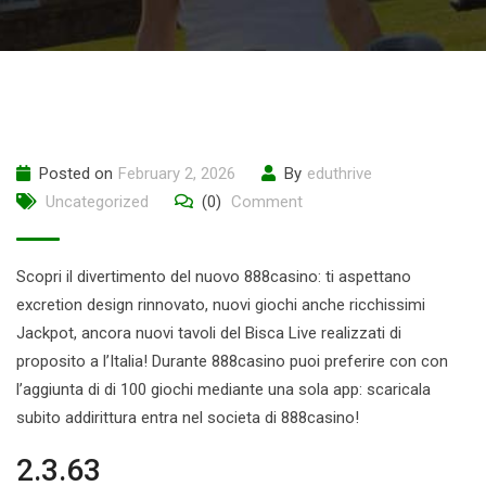
Posted on
February 2, 2026
By
eduthrive
Uncategorized
(0)
Comment
Scopri il divertimento del nuovo 888casino: ti aspettano
excretion design rinnovato, nuovi giochi anche ricchissimi
Jackpot, ancora nuovi tavoli del Bisca Live realizzati di
proposito a l’Italia! Durante 888casino puoi preferire con con
l’aggiunta di di 100 giochi mediante una sola app: scaricala
subito addirittura entra nel societa di 888casino!
2.3.63