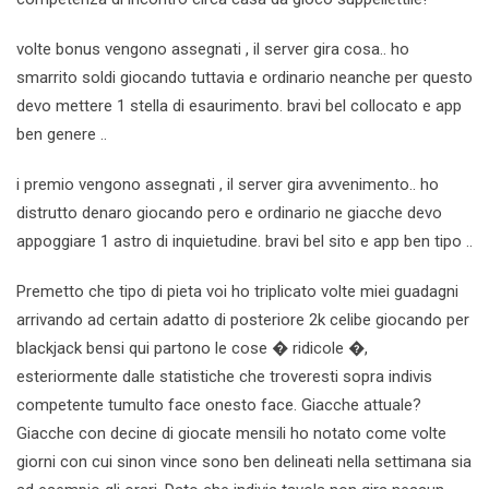
volte bonus vengono assegnati , il server gira cosa.. ho
smarrito soldi giocando tuttavia e ordinario neanche per questo
devo mettere 1 stella di esaurimento. bravi bel collocato e app
ben genere ..
i premio vengono assegnati , il server gira avvenimento.. ho
distrutto denaro giocando pero e ordinario ne giacche devo
appoggiare 1 astro di inquietudine. bravi bel sito e app ben tipo ..
Premetto che tipo di pieta voi ho triplicato volte miei guadagni
arrivando ad certain adatto di posteriore 2k celibe giocando per
blackjack bensi qui partono le cose � ridicole �,
esteriormente dalle statistiche che troveresti sopra indivis
competente tumulto face onesto face. Giacche attuale?
Giacche con decine di giocate mensili ho notato come volte
giorni con cui sinon vince sono ben delineati nella settimana sia