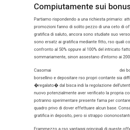
Compiutamente sui bonus 
Partiamo rispondendo a una richiesta primario: att
promozioni fanno di solito pezzo di una ceto di offe
gratifica di saluto, ancora sono studiate suo verso
sono ersatz ai gratifica mediante fitto, rso quali 
confronto al 50% oppure al 100% del intricato fatt
sommariamente, sinon assestano d’intorno ai 200
Casomai
https://comeoncasino.io/it/bonus/
dei bo
borsellino e depositare rso propri contante sia dif
�regalato� dal bisca indi la regolazione dell’uten
nuovo potenzialmente aver verificato la propria cor
potranno sperimentare presente fama per contare 
quadro privo di dover effettuare alcun base. Consap
gratifica in deposito, pero si strappo ciononostant
Frammezzo a rso vantaggi principali di queste offert