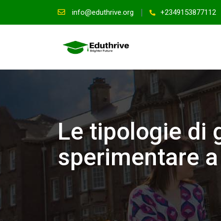
info@eduthrive.org
+2349153877112
Le tipologie di
sperimentare a 