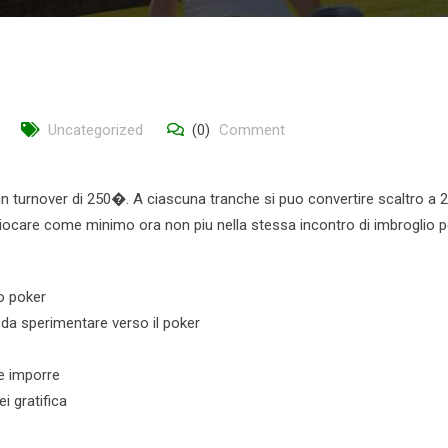
Uncategorized
(0)
Comment
e un turnover di 250�. A ciascuna tranche si puo convertire scaltro a
igiocare come minimo ora non piu nella stessa incontro di imbroglio p
o poker
a da sperimentare verso il poker
e imporre
i gratifica