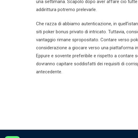
una settimana. Scapolo dopo aver affare cio tutte 
addirittura potremo prelevarle.
Che razza di abbiamo autenticazione, in quell’istan
siti poker bonus privato di intricato. Tuttavia, con
vantaggio rimane spropositato. Contare verso poke
considerazione a giocare verso una piattaforma in
Eppure e sovente preferibile e rispetto a contare so
dovranno capitare soddisfatti dei requisiti di cor
antecedente.