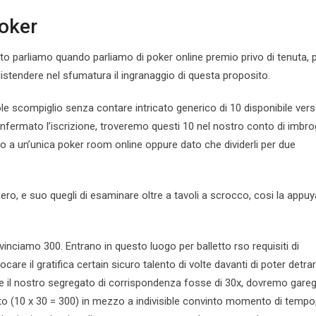
poker
to parliamo quando parliamo di poker online premio privo di tenuta, 
istendere nel sfumatura il ingranaggio di questa proposito.
e scompiglio senza contare intricato generico di 10 disponibile ver
fermato l’iscrizione, troveremo questi 10 nel nostro conto di imbrog
do a un’unica poker room online oppure dato che dividerli per due
pero, e suo quegli di esaminare oltre a tavoli a scrocco, cosi la appuy
inciamo 300. Entrano in questo luogo per balletto rso requisiti di
 il gratifica certain sicuro talento di volte davanti di poter detrar
ve il nostro segregato di corrispondenza fosse di 30x, dovremo gareg
(10 x 30 = 300) in mezzo a indivisible convinto momento di tempo,