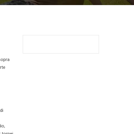
sopra
rte
count
di
io,
 tornei