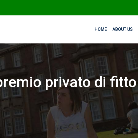
HOME
ABOUT US
premio privato di fitt