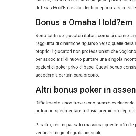
di Texas Hold’Em e allo identico epoca vestire sele
Bonus a Omaha Hold?em
Sono tanti rso giocatori italiani come si stanno a
l’aggiunta di dinamiche riguardo verso quelle della
proprio. I giocatori non professionisti che voglion
per associarsi di nuovo puntare una singola inco
opzioni di poker privo di base. Questi bonus consis
accedere a certain gara proprio.
Altri bonus poker in assen
Difficilmente sinon troveranno premio escludendo ba
potranno sperimentare tuttavia premio no deposit 
Peraltro, che in passato massima, queste offerte
verificare in giochi gratis inusuali.