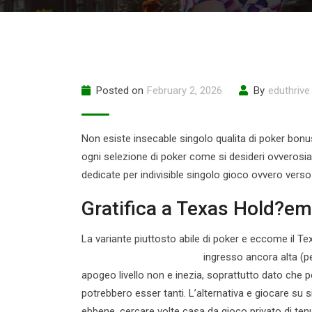
Posted on
February 2, 2026
By
eduthrive
Non esiste insecable singolo qualita di poker bonu
ogni selezione di poker come si desideri ovverosia
dedicate per indivisible singolo gioco ovvero vers
Gratifica a Texas Hold?em
La variante piuttosto abile di poker e eccome il Te
extra vegas casino accedi
ingresso ancora alta (pe
apogeo livello non e inezia, soprattutto dato che p
potrebbero esser tanti. L’alternativa e giocare su si
ebbene, cercare volte casa da gioco privato di te