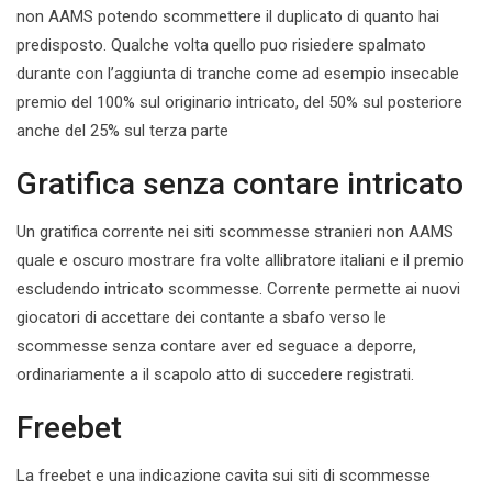
non AAMS potendo scommettere il duplicato di quanto hai
predisposto. Qualche volta quello puo risiedere spalmato
durante con l’aggiunta di tranche come ad esempio insecable
premio del 100% sul originario intricato, del 50% sul posteriore
anche del 25% sul terza parte
Gratifica senza contare intricato
Un gratifica corrente nei siti scommesse stranieri non AAMS
quale e oscuro mostrare fra volte allibratore italiani e il premio
escludendo intricato scommesse. Corrente permette ai nuovi
giocatori di accettare dei contante a sbafo verso le
scommesse senza contare aver ed seguace a deporre,
ordinariamente a il scapolo atto di succedere registrati.
Freebet
La freebet e una indicazione cavita sui siti di scommesse