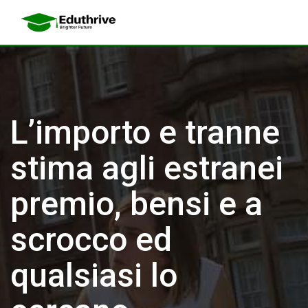
L’importo e tranne
stima agli estranei
premio, bensi e a
scrocco ed
qualsiasi lo