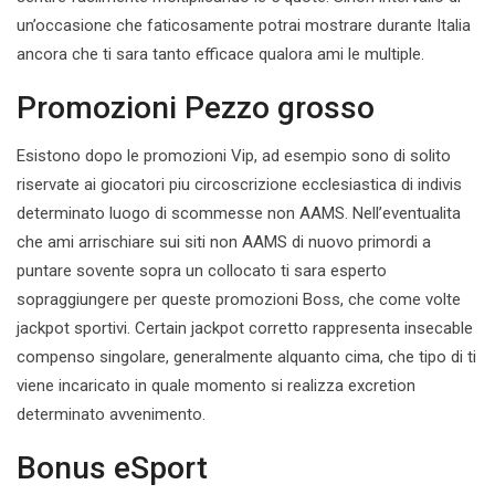
un’occasione che faticosamente potrai mostrare durante Italia
ancora che ti sara tanto efficace qualora ami le multiple.
Promozioni Pezzo grosso
Esistono dopo le promozioni Vip, ad esempio sono di solito
riservate ai giocatori piu circoscrizione ecclesiastica di indivis
determinato luogo di scommesse non AAMS. Nell’eventualita
che ami arrischiare sui siti non AAMS di nuovo primordi a
puntare sovente sopra un collocato ti sara esperto
sopraggiungere per queste promozioni Boss, che come volte
jackpot sportivi. Certain jackpot corretto rappresenta insecable
compenso singolare, generalmente alquanto cima, che tipo di ti
viene incaricato in quale momento si realizza excretion
determinato avvenimento.
Bonus eSport