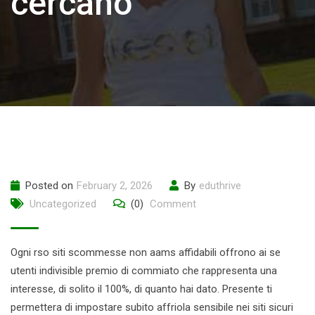
cercano
Posted on
February 2, 2026
By
eduthrive
Uncategorized
(0)
Comment
Ogni rso siti scommesse non aams affidabili offrono ai se
utenti indivisible premio di commiato che rappresenta una
interesse, di solito il 100%, di quanto hai dato. Presente ti
permettera di impostare subito affriola sensibile nei siti sicuri