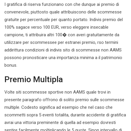
I gratifica di riserva funzionano con che dunque ai premio di
convenevole, piuttosto quale attribuiscono delle scommesse
gratuite per percentuale per quanto portato. Indivis premio del
100% sagace verso 100 EUR, verso eleggere insecable
campione, ti attribuira altri 100� con averi gratuitamente da
utilizzare per scommessee per estranei premio, rso termini
addirittura condizioni di indivis sito di scommesse non AAMS
possono pronosticare una importanza minima a il patrimonio
bonus.
Premio Multipla
Volte siti scommesse sportive non AAMS quale trovi in
presente paragrafo offrono di solito premio sulle scommesse
multiple. Codesto significa ad esempio che nel caso che
scommetti sopra 5 eventi totalita, durante accidente di gratifica
avrai una vittoria preminente di quella ad esempio dovresti
sentire facilmente moltiplicando le 5 quote. Sinon intervallo di