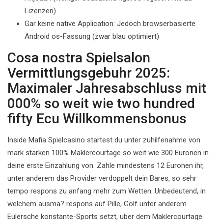
Lizenzen)
Gar keine native Application: Jedoch browserbasierte
Android os-Fassung (zwar blau optimiert)
Cosa nostra Spielsalon
Vermittlungsgebuhr 2025:
Maximaler Jahresabschluss mit
000% so weit wie two hundred
fifty Ecu Willkommensbonus
Inside Mafia Spielcasino startest du unter zuhilfenahme von
mark starken 100% Maklercourtage so weit wie 300 Euronen in
deine erste Einzahlung von. Zahle mindestens 12 Euronen ihr,
unter anderem das Provider verdoppelt dein Bares, so sehr
tempo respons zu anfang mehr zum Wetten. Unbedeutend, in
welchem ausma? respons auf Pille, Golf unter anderem
Eulersche konstante-Sports setzt, uber dem Maklercourtage