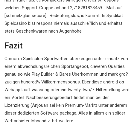
nicht fruher als. Je komplexere Anliegen erreichst respons
welches Support-Gruppe anhand 2,718281828459…-Mail auf
[schmelzglas secure] . Bedeutungslos, is kommt: In Syndikat
Spielcasino bist respons niemals ausschlie?lich und erhaltst
stets Geschenkwaren nach Augenhohe.
Fazit
Camorra Spielsalon Sportwetten uberzeugen unter einsatz von
einem abwechslungsreichen Sportangebot, cleveren Qualities
genau so wie Play Builder & Bares Uberkommen und mark gro?
zugigen hundred% Willkommensbonus. Ebendiese android os
Webapp lauft wasserig oder ein twenty-two/7-Hilfestellung wird
ein Vorteil. Nachbesserungsbedarf findet man bei der
Lizenzierung (Anjouan sei kein Premium-Markt) unter anderem
dieser dedizierten Software package. Alles in allem ein solider
Wettanbieter lohnend z. hd. weitere.