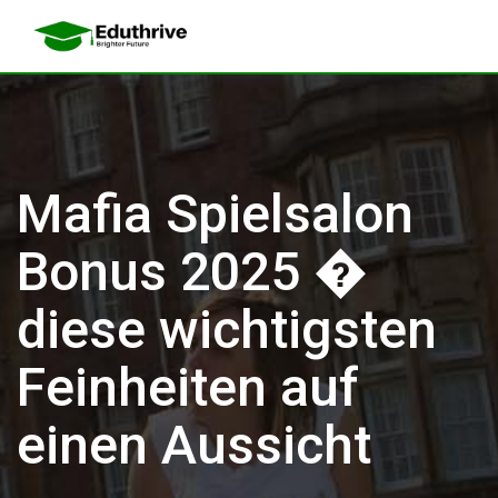
Mafia Spielsalon
Bonus 2025 �
diese wichtigsten
Feinheiten auf
einen Aussicht