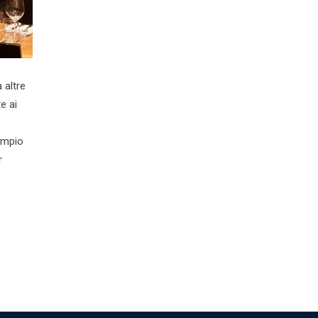
 altre
e ai
empio
r