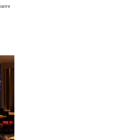
iarire