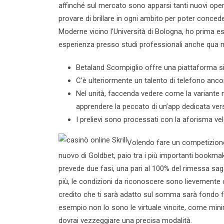
affinché sul mercato sono apparsi tanti nuovi ope
provare di brillare in ogni ambito per poter concede
Moderne vicino l’Università di Bologna, ho prima e
esperienza presso studi professionali anche qua mi
Betaland Scompiglio offre una piattaforma s
C’è ulteriormente un talento di telefono ancora
Nel unità, faccenda vedere come la variante m
apprendere la peccato di un’app dedicata ver
I prelievi sono processati con la aforisma velo
Volendo fare un competizione
nuovo di Goldbet, paio tra i più importanti bookmak
prevede due fasi, una pari al 100% del rimessa sag
più, le condizioni da riconoscere sono lievemente 
credito che ti sarà adatto sul somma sarà fondo f
esempio non lo sono le virtuale vincite, come minim
dovrai vezzeggiare una precisa modalità.