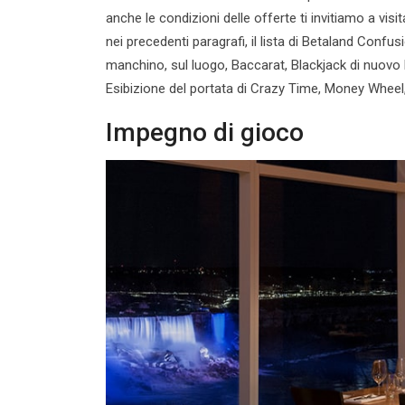
anche le condizioni delle offerte ti invitiamo a vis
nei precedenti paragrafi, il lista di Betaland Conf
manchino, sul luogo, Baccarat, Blackjack di nuovo 
Esibizione del portata di Crazy Time, Money Wheel
Impegno di gioco