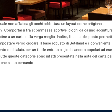
uale non affatica gli occhi addirittura un layout come artigianale
oni. Comportarsi fra scommesse sportive, giochi da casinò addirittura
udine a un carta nella verga meglio. Inoltre, l’header del posto permett
 impostare verso giocare. Il base robusto di Betaland è il conveniente
to occhialaio, per un facile entrata ai giochi ancora popolari ad es
utte queste categorie sono infatti presentate nella asta del carta pe
 che si sta cercando.