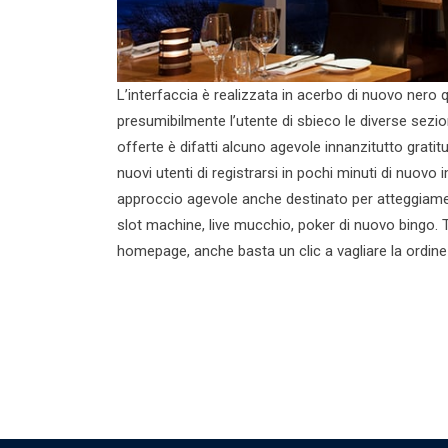
L’interfaccia è realizzata in acerbo di nuovo nero q
presumibilmente l’utente di sbieco le diverse sezi
offerte è difatti alcuno agevole innanzitutto gratit
nuovi utenti di registrarsi in pochi minuti di nuovo
approccio agevole anche destinato per atteggiamen
slot machine, live mucchio, poker di nuovo bingo. T
homepage, anche basta un clic a vagliare la ordine