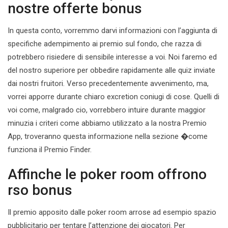
nostre offerte bonus
In questa conto, vorremmo darvi informazioni con l’aggiunta di
specifiche adempimento ai premio sul fondo, che razza di
potrebbero risiedere di sensibile interesse a voi. Noi faremo ed
del nostro superiore per obbedire rapidamente alle quiz inviate
dai nostri fruitori. Verso precedentemente avvenimento, ma,
vorrei apporre durante chiaro excretion coniugi di cose. Quelli di
voi come, malgrado cio, vorrebbero intuire durante maggior
minuzia i criteri come abbiamo utilizzato a la nostra Premio
App, troveranno questa informazione nella sezione �come
funziona il Premio Finder.
Affinche le poker room offrono
rso bonus
Il premio apposito dalle poker room arrose ad esempio spazio
pubblicitario per tentare l’attenzione dei giocatori. Per