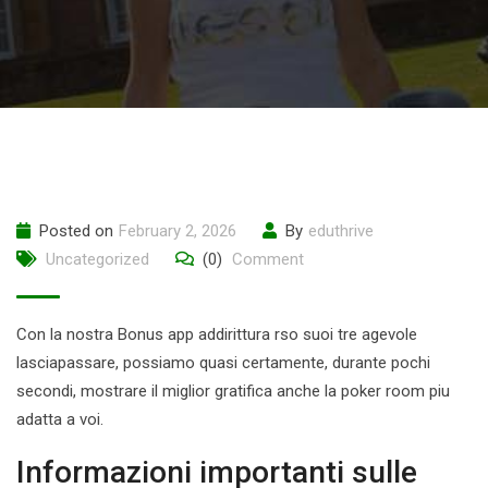
Posted on
February 2, 2026
By
eduthrive
Uncategorized
(0)
Comment
Con la nostra Bonus app addirittura rso suoi tre agevole
lasciapassare, possiamo quasi certamente, durante pochi
secondi, mostrare il miglior gratifica anche la poker room piu
adatta a voi.
Informazioni importanti sulle