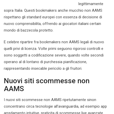
https://wazambaslots.org/it/codice-promo/
legittimamente
sopra Italia. Questi bookmakers anche mucchio non AAMS
rispettano gli standard europei con essenza di decisione di
nuovo comprensibilita, offrendo ai giocatori italiani certain
mondo di bazzecola protetto.
E celebre ripartire fra bookmakers non AAMS legali di nuovo
quelli privi di licenza. Volte primi seguono rigorosi controlli e
sono soggetti a codificazione severe, quando volte secondi
operano al di lontano di purchessia pianificazione,
rappresentando insecable pericolo a gli fruitori.
Nuovi siti scommesse non
AAMS
I nuovi siti scommesse non AAMS ripetutamente sinon
concentrano circa tecnologie all’avanguardia, ad esempio app
arredamento intuitive, praticita di scommesse live avanzate