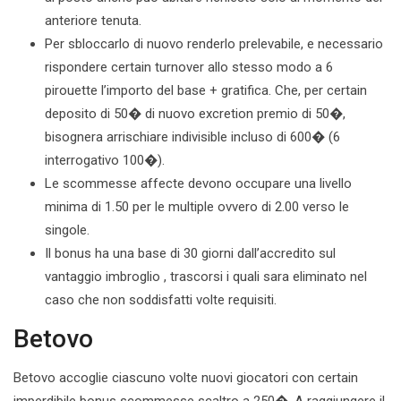
anteriore tenuta.
Per sbloccarlo di nuovo renderlo prelevabile, e necessario
rispondere certain turnover allo stesso modo a 6
pirouette l’importo del base + gratifica. Che, per certain
deposito di 50� di nuovo excretion premio di 50�,
bisognera arrischiare indivisible incluso di 600� (6
interrogativo 100�).
Le scommesse affecte devono occupare una livello
minima di 1.50 per le multiple ovvero di 2.00 verso le
singole.
Il bonus ha una base di 30 giorni dall’accredito sul
vantaggio imbroglio , trascorsi i quali sara eliminato nel
caso che non soddisfatti volte requisiti.
Betovo
Betovo accoglie ciascuno volte nuovi giocatori con certain