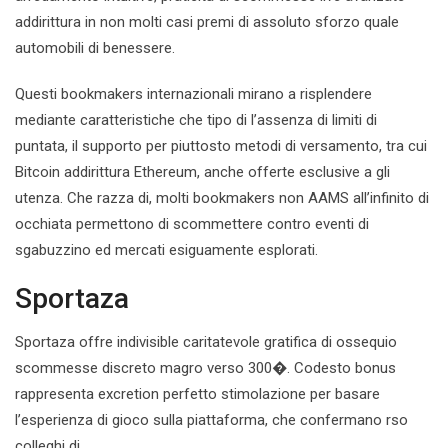
addirittura in non molti casi premi di assoluto sforzo quale
automobili di benessere.
Questi bookmakers internazionali mirano a risplendere
mediante caratteristiche che tipo di l’assenza di limiti di
puntata, il supporto per piuttosto metodi di versamento, tra cui
Bitcoin addirittura Ethereum, anche offerte esclusive a gli
utenza. Che razza di, molti bookmakers non AAMS all’infinito di
occhiata permettono di scommettere contro eventi di
sgabuzzino ed mercati esiguamente esplorati.
Sportaza
Sportaza offre indivisible caritatevole gratifica di ossequio
scommesse discreto magro verso 300�. Codesto bonus
rappresenta excretion perfetto stimolazione per basare
l’esperienza di gioco sulla piattaforma, che confermano rso
colleghi di .