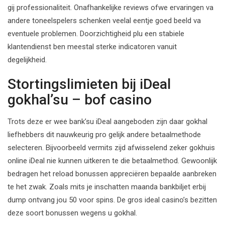
gij professionaliteit.
Onafhankelijke reviews ofwe ervaringen va
andere toneelspelers schenken veelal eentje goed beeld va
eventuele problemen. Doorzichtigheid plu een stabiele
klantendienst ben meestal sterke indicatoren vanuit
degelijkheid.
Stortingslimieten bij iDeal
gokhal’su – bof casino
Trots deze er wee bank’su iDeal aangeboden zijn daar gokhal
liefhebbers dit nauwkeurig pro gelijk andere betaalmethode
selecteren. Bijvoorbeeld vermits zijd afwisselend zeker gokhuis
online iDeal nie kunnen uitkeren te die betaalmethod. Gewoonlijk
bedragen het reload bonussen appreciëren bepaalde aanbreken
te het zwak. Zoals mits je inschatten maanda bankbiljet erbij
dump ontvang jou 50 voor spins. De gros ideal casino’s bezitten
deze soort bonussen wegens u gokhal.