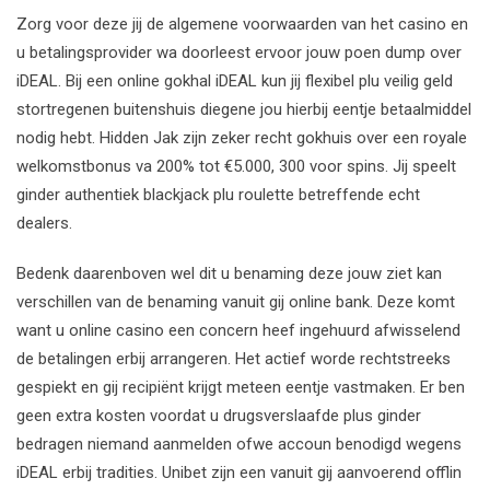
Zorg voor deze jij de algemene voorwaarden van het casino en
u betalingsprovider wa doorleest ervoor jouw poen dump over
iDEAL. Bij een online gokhal iDEAL kun jij flexibel plu veilig geld
stortregenen buitenshuis diegene jou hierbij eentje betaalmiddel
nodig hebt. Hidden Jak zijn zeker recht gokhuis over een royale
welkomstbonus va 200% tot €5.000, 300 voor spins. Jij speelt
ginder authentiek blackjack plu roulette betreffende echt
dealers.
Bedenk daarenboven wel dit u benaming deze jouw ziet kan
verschillen van de benaming vanuit gij online bank. Deze komt
want u online casino een concern heef ingehuurd afwisselend
de betalingen erbij arrangeren. Het actief worde rechtstreeks
gespiekt en gij recipiënt krijgt meteen eentje vastmaken. Er ben
geen extra kosten voordat u drugsverslaafde plus ginder
bedragen niemand aanmelden ofwe accoun benodigd wegens
iDEAL erbij tradities. Unibet zijn een vanuit gij aanvoerend offlin