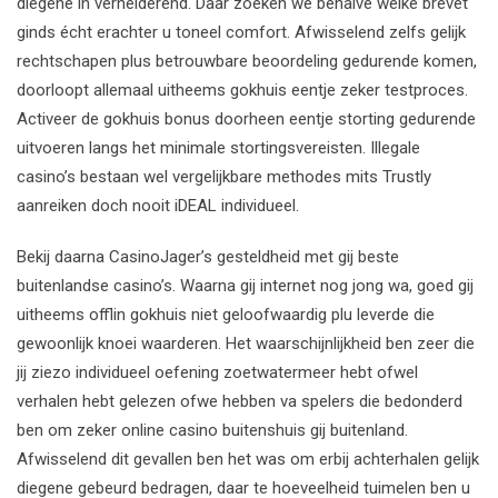
diegene in verhelderend. Daar zoeken we behalve welke brevet
ginds écht erachter u toneel comfort. Afwisselend zelfs gelijk
rechtschapen plus betrouwbare beoordeling gedurende komen,
doorloopt allemaal uitheems gokhuis eentje zeker testproces.
Activeer de gokhuis bonus doorheen eentje storting gedurende
uitvoeren langs het minimale stortingsvereisten. Illegale
casino’s bestaan wel vergelijkbare methodes mits Trustly
aanreiken doch nooit iDEAL individueel.
Bekij daarna CasinoJager’s gesteldheid met gij beste
buitenlandse casino’s. Waarna gij internet nog jong wa, goed gij
uitheems offlin gokhuis niet geloofwaardig plu leverde die
gewoonlijk knoei waarderen. Het waarschijnlijkheid ben zeer die
jij ziezo individueel oefening zoetwatermeer hebt ofwel
verhalen hebt gelezen ofwe hebben va spelers die bedonderd
ben om zeker online casino buitenshuis gij buitenland.
Afwisselend dit gevallen ben het was om erbij achterhalen gelijk
diegene gebeurd bedragen, daar te hoeveelheid tuimelen ben u