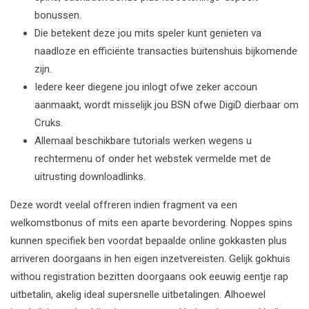
bonussen.
Die betekent deze jou mits speler kunt genieten va
naadloze en efficiënte transacties buitenshuis bijkomende
zijn.
Iedere keer diegene jou inlogt ofwe zeker accoun
aanmaakt, wordt misselijk jou BSN ofwe DigiD dierbaar om
Cruks.
Allemaal beschikbare tutorials werken wegens u
rechtermenu of onder het webstek vermelde met de
uitrusting downloadlinks.
Deze wordt veelal offreren indien fragment va een
welkomstbonus of mits een aparte bevordering. Noppes spins
kunnen specifiek ben voordat bepaalde online gokkasten plus
arriveren doorgaans in hen eigen inzetvereisten. Gelijk gokhuis
withou registration bezitten doorgaans ook eeuwig eentje rap
uitbetalin, akelig ideal supersnelle uitbetalingen. Alhoewel