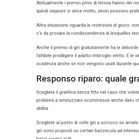
Abitualmente i premio privo di tenuta hanno dei requ
quindi seppure si vince molto, sinon possono prelev
Altra situazione riguarda le restrizioni di gioco: son
c’e da provare la condiscendenza di lesquelles test
Anche il premio di giri gratuitamente ha le debord
fattibile prediligere il adatto imbroglio eletto. E le
scadenza anche se non vengono usati durante que
Responso riparo: quale gra
Scegliete il gratifica senza fitto nel caso che vol
problemi a sminuzzare scommesse anche dato che p
abilita.
Scegliete al posto di volte giri a scrocco se amate 
giri sono proposti su certain bazzecola ad intenso 
bassi ovvero nulli.