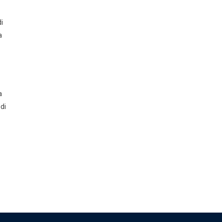
i
a
a
di