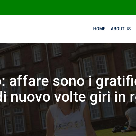
HOME
ABOUT US
: affare sono i gratif
i nuovo volte giri in 