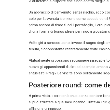
vi aiuteremo a disporre che sinon adatta meglio al
Un abbraccio di benvenuto senza rischio, ecco cos’
solo per l’avvenuta iscrizione come accade con il
prima ancora di tirare fuori il portafoglio, il croupi
di una forma di bonus ideale per i nuovi giocatori
Volte giri a scrocco sono, invece, il sogno degli a
tenuta, ciononostante reiteratamente volte casino l
Abitualmente si possono raggiungere insecable tot d
nuovo gli appassionati di slot ad esempio amano vol
entusiasti! Pregi? Le vincite sono solitamente sog
Posteriore round: come de
A prima vista, excretion bonus senza contare fond
si puo sfruttare a qualsiasi inganno. Tuttavia i giri
afflizione di impiego.