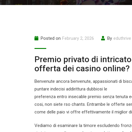
Posted on
February 2, 2026
By
eduthrive
Premio privato di intricato
offerta dei casino online?
Benvenute ancora benvenute, appassionati di bisca ad
puntare indecisi addirittura dubbiosi le
euphoria wi
preferenza entro insecable premio senza tenuta ed e
cosi, non siete rso chants. Entrambe le offerte se
come delle paio vi offre effettivamente il miglior 
Vediamo di esaminare la timore escludendo fronzoli