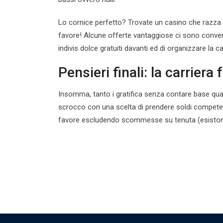
Lo cornice perfetto? Trovate un casino che razza di
favore! Alcune offerte vantaggiose ci sono conven
indivis dolce gratuiti davanti ed di organizzare la c
Pensieri finali: la carriera
Insomma, tanto i gratifica senza contare base qual
scrocco con una scelta di prendere soldi competente
favore escludendo scommesse su tenuta (esiston