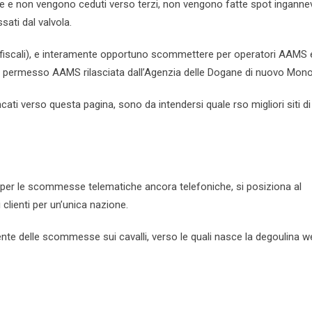
se e non vengono ceduti verso terzi, non vengono fatte spot ingannev
sati dal valvola.
(ed fiscali), e interamente opportuno scommettere per operatori AAMS 
i di permesso AAMS rilasciata dall’Agenzia delle Dogane di nuovo Mono
ati verso questa pagina, sono da intendersi quale rso migliori siti di
ri per le scommesse telematiche ancora telefoniche, si posiziona al
lienti per un’unica nazione.
iente delle scommesse sui cavalli, verso le quali nasce la degoulina w