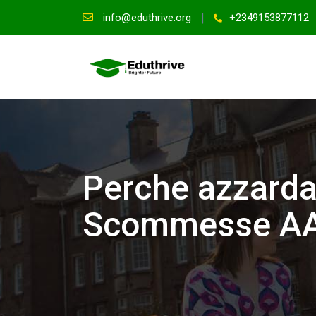
info@eduthrive.org
+2349153877112
Perche azzardar
Scommesse AAM