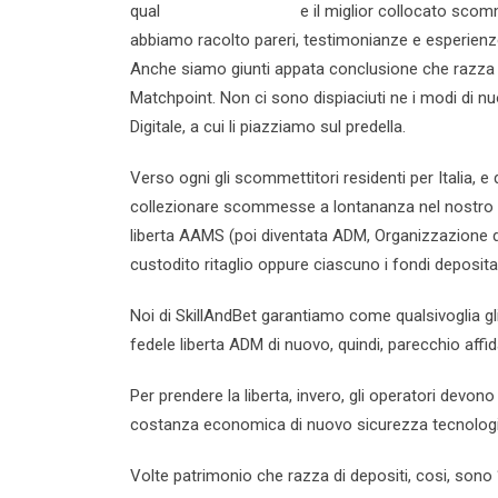
qual
bc casino en línea
e il miglior collocato scomm
abbiamo racolto pareri, testimonianze e esperienze
Anche siamo giunti appata conclusione che razza di 
Matchpoint. Non ci sono dispiaciuti ne i modi di nu
Digitale, a cui li piazziamo sul predella.
Verso ogni gli scommettitori residenti per Italia, e
collezionare scommesse a lontananza nel nostro na
liberta AAMS (poi diventata ADM, Organizzazione 
custodito ritaglio oppure ciascuno i fondi depositati
Noi di SkillAndBet garantiamo come qualsivoglia gli
fedele liberta ADM di nuovo, quindi, parecchio affid
Per prendere la liberta, invero, gli operatori dev
costanza economica di nuovo sicurezza tecnologi
Volte patrimonio che razza di depositi, cosi, sono “a