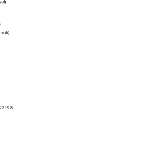
oli
e
poli).
eb rete