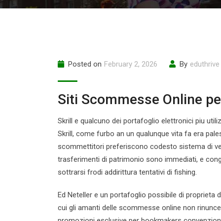
Posted on
February 2, 2026
By
eduthrive
Siti Scommesse Online per
Skrill e qualcuno dei portafoglio elettronici piu util
Skrill, come furbo an un qualunque vita fa era pales
scommettitori preferiscono codesto sistema di ve
trasferimenti di patrimonio sono immediati, e co
sottrarsi frodi addirittura tentativi di fishing.
Ed Neteller e un portafoglio possibile di proprieta 
cui gli amanti delle scommesse online non rinuncere
promozioni esclusive per bookmakers convenzionati