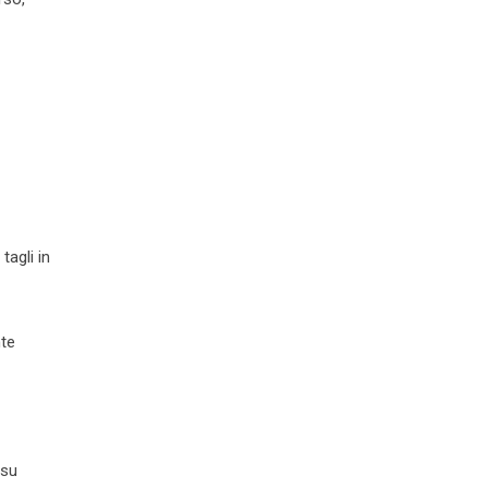
tagli in
nte
 su