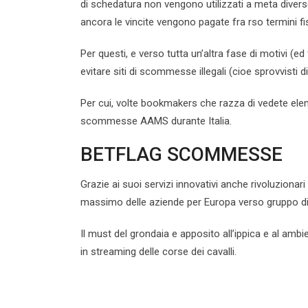
di schedatura non vengono utilizzati a meta diver
ancora le vincite vengono pagate fra rso termini fis
Per questi, e verso tutta un’altra fase di motivi 
evitare siti di scommesse illegali (cioe sprovvist
Per cui, volte bookmakers che razza di vedete elenc
scommesse AAMS durante Italia.
BETFLAG SCOMMESSE
Grazie ai suoi servizi innovativi anche rivoluziona
massimo delle aziende per Europa verso gruppo di c
Il must del grondaia e apposito all’ippica e al amb
in streaming delle corse dei cavalli.