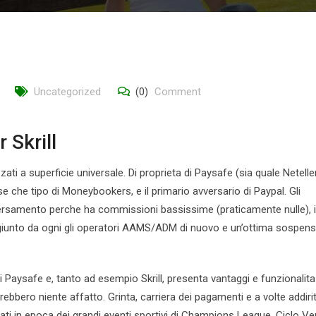
Uncategorized
(0)
Comment
 Skrill
izzati a superficie universale. Di proprieta di Paysafe (sia quale Neteller
e che tipo di Moneybookers, e il primario avversario di Paypal. Gli
rsamento perche ha commissioni bassissime (praticamente nulle), i
ngiunto da ogni gli operatori AAMS/ADM di nuovo e un’ottima sospens
di Paysafe e, tanto ad esempio Skrill, presenta vantaggi e funzionalit
bbero niente affatto. Grinta, carriera dei pagamenti e a volte addiri
 in epoca dei grandi eventi sportivi di Champions League, Ciclo Ve