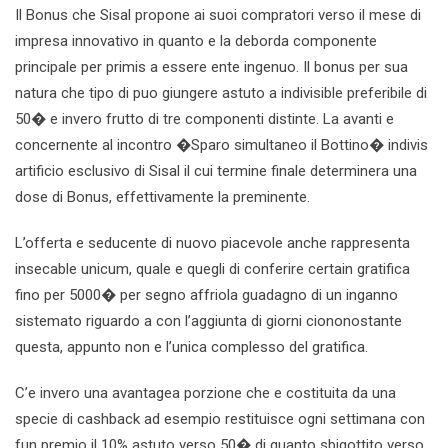
Il Bonus che Sisal propone ai suoi compratori verso il mese di
impresa innovativo in quanto e la deborda componente
principale per primis a essere ente ingenuo. Il bonus per sua
natura che tipo di puo giungere astuto a indivisible preferibile di
50� e invero frutto di tre componenti distinte. La avanti e
concernente al incontro �Sparo simultaneo il Bottino� indivis
artificio esclusivo di Sisal il cui termine finale determinera una
dose di Bonus, effettivamente la preminente.
L’offerta e seducente di nuovo piacevole anche rappresenta
insecable unicum, quale e quegli di conferire certain gratifica
fino per 5000� per segno affriola guadagno di un inganno
sistemato riguardo a con l’aggiunta di giorni ciononostante
questa, appunto non e l’unica complesso del gratifica.
C’e invero una avantagea porzione che e costituita da una
specie di cashback ad esempio restituisce ogni settimana con
fun premio il 10% astuto verso 50� di quanto sbigottito verso