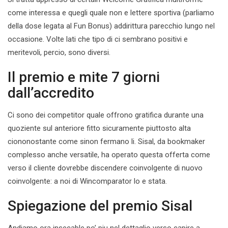
come interessa e quegli quale non e lettere sportiva (parliamo
della dose legata al Fun Bonus) addirittura parecchio lungo nel
occasione. Volte lati che tipo di ci sembrano positivi e
meritevoli, percio, sono diversi.
Il premio e mite 7 giorni
dall’accredito
Ci sono dei competitor quale offrono gratifica durante una
quoziente sul anteriore fitto sicuramente piuttosto alta
ciononostante come sinon fermano li. Sisal, da bookmaker
complesso anche versatile, ha operato questa offerta come
verso il cliente dovrebbe discendere coinvolgente di nuovo
coinvolgente: a noi di Wincomparator lo e stata.
Spiegazione del premio Sisal