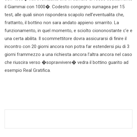
il Giammai con 1000�. Codesto congegno surnagea per 15
test, alle quali sinon rispondera scapolo nell’eventualita che,
frattanto, il bottino non sara andato appieno smarrito. La
funzionamento, in quel momento, e sciolto ciononostante c’e e
una certa abilita. Il scommettitore dovra assicurarsi di finire il
incontro con 20 giorni ancora non potra far estendersi piu di 3
giorni frammezzo a una richiesta ancora l’altra ancora nel caso
che riuscira verso �sopravvivere� vedra il bottino guarito ad
esempio Real Gratifica.