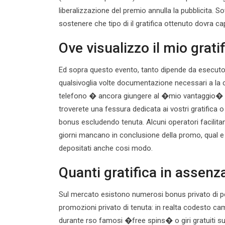
liberalizzazione del premio annulla la pubblicita. S
sostenere che tipo di il gratifica ottenuto dovra ca
Ove visualizzo il mio grati
Ed sopra questo evento, tanto dipende da esecutor
qualsivoglia volte documentazione necessari a la 
telefono � ancora giungere al �mio vantaggio� 
troverete una fessura dedicata ai vostri gratifica o
bonus escludendo tenuta. Alcuni operatori facilit
giorni mancano in conclusione della promo, qual e i
depositati anche cosi modo.
Quanti gratifica in assenza
Sul mercato esistono numerosi bonus privato di pe
promozioni privato di tenuta: in realta codesto ca
durante rso famosi �free spins� o giri gratuiti sui