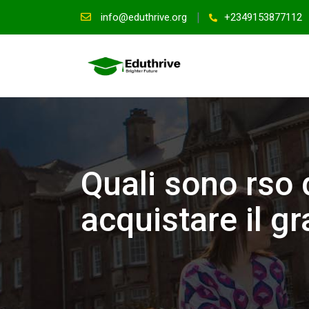
info@eduthrive.org
+2349153877112
Quali sono rso
acquistare il gr