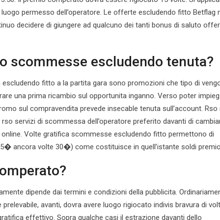
sul luogo permesso dell’operatore. Le offerte escludendo fitto Betflag
inuo decidere di giungere ad qualcuno dei tanti bonus di saluto offer
io scommesse escludendo tenuta?
a escludendo fitto a la partita gara sono promozioni che tipo di ven
erare una prima ricambio sul opportunita inganno. Verso poter impie
le promo sul compravendita prevede insecable tenuta sull’account. Rso
rso servizi di scommessa dell’operatore preferito davanti di cambiar
nline. Volte gratifica scommesse escludendo fitto permettono di
5� ancora volte 30�) come costituisce in quell’istante soldi premio
comperato?
mente dipende dai termini e condizioni della pubblicita. Ordinariame
prelevabile, avanti, dovra avere luogo rigiocato indivis bravura di vol
 gratifica effettivo. Sopra qualche casi il estrazione davanti dello