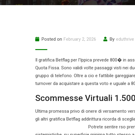
Posted on
February 2, 2026
By
eduthrive
Il gratifica Betflag per l’Ippica prevede 800� in a
Quota Fissa. Sono validi volte passaggi visti nei d
gruppo di telefono. Oltre a cio e fattibile gareggiar
turnover da acquistare a questa voto e uguale a 80
Scommesse Virtuali 1.500
Ultima promessa privo di onere di versamento ver
gli altri gratifica Betflag addirittura ricorda di sce
download app per Android
Potrete sentire rso pre
sistemistiche, su superficie minima tutto stesso a