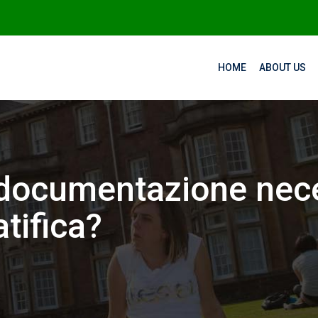
HOME
ABOUT US
 documentazione nece
atifica?