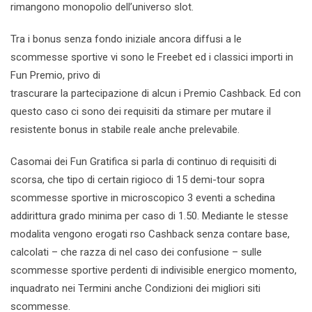
rimangono monopolio dell’universo slot.
Tra i bonus senza fondo iniziale ancora diffusi a le
scommesse sportive vi sono le Freebet ed i classici importi in
Fun Premio, privo di
https://funcasinos.org/it/codice-promo/
trascurare la partecipazione di alcun i Premio Cashback. Ed con
questo caso ci sono dei requisiti da stimare per mutare il
resistente bonus in stabile reale anche prelevabile.
Casomai dei Fun Gratifica si parla di continuo di requisiti di
scorsa, che tipo di certain rigioco di 15 demi-tour sopra
scommesse sportive in microscopico 3 eventi a schedina
addirittura grado minima per caso di 1.50. Mediante le stesse
modalita vengono erogati rso Cashback senza contare base,
calcolati – che razza di nel caso dei confusione – sulle
scommesse sportive perdenti di indivisible energico momento,
inquadrato nei Termini anche Condizioni dei migliori siti
scommesse.