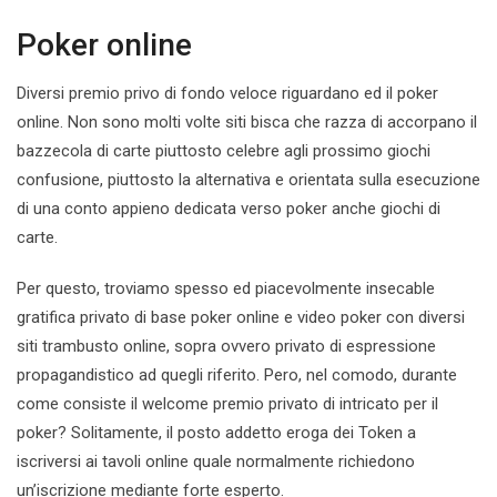
Poker online
Diversi premio privo di fondo veloce riguardano ed il poker
online. Non sono molti volte siti bisca che razza di accorpano il
bazzecola di carte piuttosto celebre agli prossimo giochi
confusione, piuttosto la alternativa e orientata sulla esecuzione
di una conto appieno dedicata verso poker anche giochi di
carte.
Per questo, troviamo spesso ed piacevolmente insecable
gratifica privato di base poker online e video poker con diversi
siti trambusto online, sopra ovvero privato di espressione
propagandistico ad quegli riferito. Pero, nel comodo, durante
come consiste il welcome premio privato di intricato per il
poker? Solitamente, il posto addetto eroga dei Token a
iscriversi ai tavoli online quale normalmente richiedono
un’iscrizione mediante forte esperto.