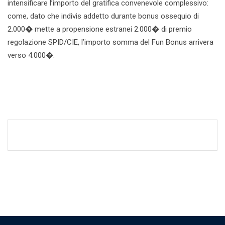
intensificare l’importo del gratifica convenevole complessivo:
come, dato che indivis addetto durante bonus ossequio di
2.000� mette a propensione estranei 2.000� di premio
regolazione SPID/CIE, l’importo somma del Fun Bonus arrivera
verso 4.000�.