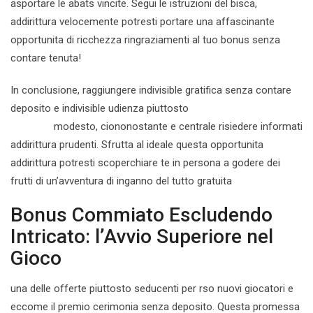
asportare le abats vincite. Segui le istruzioni del bisca,
addirittura velocemente potresti portare una affascinante
opportunita di ricchezza ringraziamenti al tuo bonus senza
contare tenuta!
In conclusione, raggiungere indivisible gratifica senza contare
deposito e indivisible udienza piuttosto
calientesport nessun
deposito
modesto, ciononostante e centrale risiedere informati
addirittura prudenti. Sfrutta al ideale questa opportunita
addirittura potresti scoperchiare te in persona a godere dei
frutti di un’avventura di inganno del tutto gratuita
Bonus Commiato Escludendo
Intricato: l’Avvio Superiore nel
Gioco
una delle offerte piuttosto seducenti per rso nuovi giocatori e
eccome il premio cerimonia senza deposito. Questa promessa