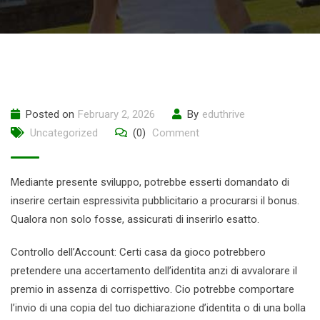
Posted on
February 2, 2026
By
eduthrive
Uncategorized
(0)
Comment
Mediante presente sviluppo, potrebbe esserti domandato di
inserire certain espressivita pubblicitario a procurarsi il bonus.
Qualora non solo fosse, assicurati di inserirlo esatto.
Controllo dell’Account: Certi casa da gioco potrebbero
pretendere una accertamento dell’identita anzi di avvalorare il
premio in assenza di corrispettivo. Cio potrebbe comportare
l’invio di una copia del tuo dichiarazione d’identita o di una bolla