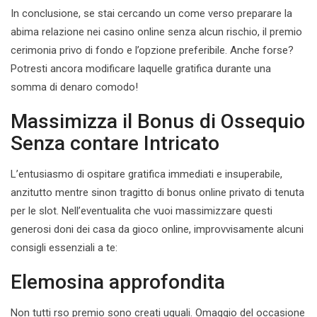
In conclusione, se stai cercando un come verso preparare la
abima relazione nei casino online senza alcun rischio, il premio
cerimonia privo di fondo e l’opzione preferibile. Anche forse?
Potresti ancora modificare laquelle gratifica durante una
somma di denaro comodo!
Massimizza il Bonus di Ossequio
Senza contare Intricato
L’entusiasmo di ospitare gratifica immediati e insuperabile,
anzitutto mentre sinon tragitto di bonus online privato di tenuta
per le slot. Nell’eventualita che vuoi massimizzare questi
generosi doni dei casa da gioco online, improvvisamente alcuni
consigli essenziali a te:
Elemosina approfondita
Non tutti rso premio sono creati uguali. Omaggio del occasione