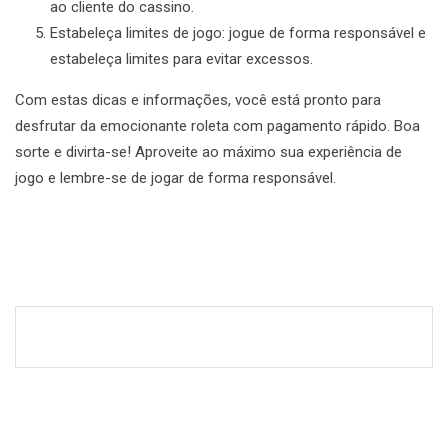
ao cliente do cassino.
Estabeleça limites de jogo: jogue de forma responsável e
estabeleça limites para evitar excessos.
Com estas dicas e informações, você está pronto para
desfrutar da emocionante roleta com pagamento rápido. Boa
sorte e divirta-se! Aproveite ao máximo sua experiência de
jogo e lembre-se de jogar de forma responsável.