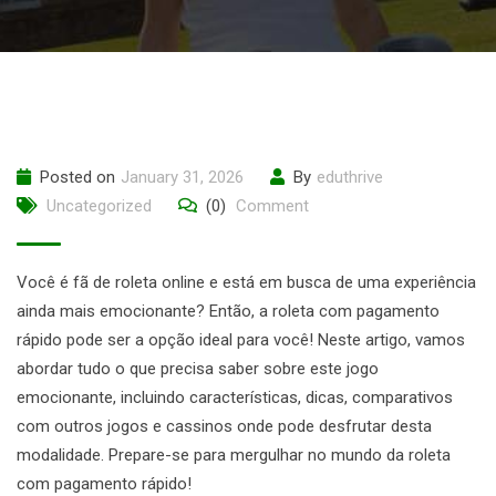
Posted on
January 31, 2026
By
eduthrive
Uncategorized
(0)
Comment
Você é fã de roleta online e está em busca de uma experiência
ainda mais emocionante? Então, a roleta com pagamento
rápido pode ser a opção ideal para você! Neste artigo, vamos
abordar tudo o que precisa saber sobre este jogo
emocionante, incluindo características, dicas, comparativos
com outros jogos e cassinos onde pode desfrutar desta
modalidade.
Prepare-se para mergulhar no mundo da roleta
com pagamento rápido!