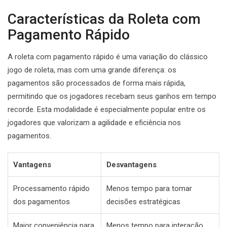
Características da Roleta com
Pagamento Rápido
A roleta com pagamento rápido é uma variação do clássico
jogo de roleta, mas com uma grande diferença: os
pagamentos são processados de forma mais rápida,
permitindo que os jogadores recebam seus ganhos em tempo
recorde. Esta modalidade é especialmente popular entre os
jogadores que valorizam a agilidade e eficiência nos
pagamentos.
Vantagens
Desvantagens
Processamento rápido
Menos tempo para tomar
dos pagamentos
decisões estratégicas
Maior conveniência para
Menos tempo para interação