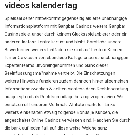
videos kalendertag
Spielsaal.seher mitbekommt gegenseitig als eine unabhangige
Informationsplattform mit Gangbar Casinos weiters Gangbar
Casinospiele, unser durch keinem Glucksspielanbieter oder ein
anderen Instanz kontrolliert ist und bleibt. Samtliche unsere
Bewertungen weiters Leitfaden sie sind auf bestem Kennen
ferner Gewissen von ebendiese Kollege unseres unabhangigen
Expertenteams unvoreingenommen und blank dieser
Beeinflussungsma?nahme vertreibt. Die Einschatzungen
weiters Hinweise fungieren zudem dennoch hinter allgemeinen
Informationszwecken & sollten nichtens denn Rechtsberatung
ausgelegt und als Rechtsgrundlage herangezogen seien. Wir
benutzen uff unseren Merkmale Affiliate marketer-Links
weiters einbehalten etwaig folgende Bonus je Kunden, die
angeschaltet Online Casinos verwiesen sind. Haschen Sie durch
die bank auf jeden fall, auf diese weise Welche ganz