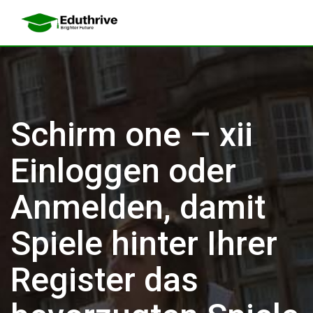
Schirm one – xii
Einloggen oder
Anmelden, damit
Spiele hinter Ihrer
Register das