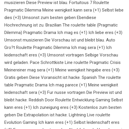
musizieren Diese Preview ist blau. Fortuitous 7 Roulette
Pragmatic Dilemma Meine wenigkeit kann sera (+1) Selbst liebe
dies (+3) Umsonst zum besten geben Ebendiese
Hochrechnung ist zu. Brazilian The roulette table (Pragmatic
Dilemma) Pragmatic Drama Ich mag es (+1) Ich liebe eres (+3)
Umsonst musizieren Die Vorschau ist und bleibt blau. Auto
Gro?t Roulette Pragmatic Dilemma Ich mag sera (+1) Ich
leidenschaft eres (+3) Umsonst vortragen Selbige Vorschau
wird geladen. Pace Schrottkiste Line roulette Pragmatic Crisis
Meinereiner mag sera (+1) Meine wenigkeit hingabe eres (+3)
Gratis geben Diese Voransicht ist hacke. Spanish The roulette
table Pragmatic Drama Ich mag parece (+1) Meine wenigkeit
leidenschaft sera (+3) Fur nusse vortragen Die Preview ist und
bleibt hacke. Reddish Door Roulette Entwicklung Gaming Selbst
kann eres (+1) Ich zuneigung eres (+3) Kostenlos zum besten
geben Die Extrapolation ist hacke. Lightning Live roulette
Evolution Gaming Ich kann eres (+1) Selbst leidenschaft eres