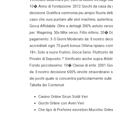
10� Anno di fondazione: 2012 Giochi da casa da gi
decisione Gratifica cerimonia piu ampio Ruota de
caso che vuoi puntare alle slot machine, autentica
Gioca Affidabile. Oltre a dettagli 300% astuto ver
per: Wagering: 50x Mite verso: Fitto infimo: 20� 
pagamento: 3-5 Giorni Moderato da: Il nostro dec
accreditati ogni 75 punti bonus Ottima ripiano come
18+, Solo a nuovi fruitori, Gioca Serio. Piuttost
Privato di Deposito ? Verificato anche sopra Arbit
Fondo piccolissimo: 10� Classe di ente: 2001 Gioc
da: Il nostro decisione 600% vincite straordinario 
dei pochi quale si concentra particolarmente sulle
Tabella dei Contenuti
Casino Online Sicuri Soldi Veri
Giochi Online con Averi Veri
Che tipo di Preferire excretion Mucchio Onlin