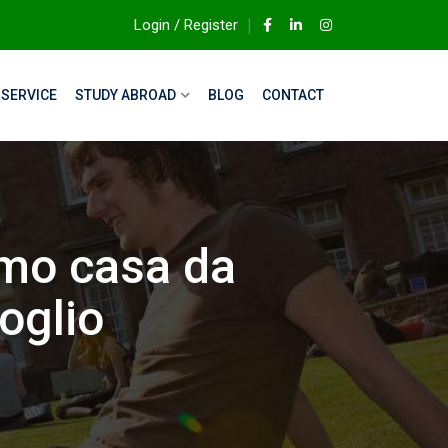
Login / Register
SERVICE
STUDY ABROAD
BLOG
CONTACT
emo casa da
oglio