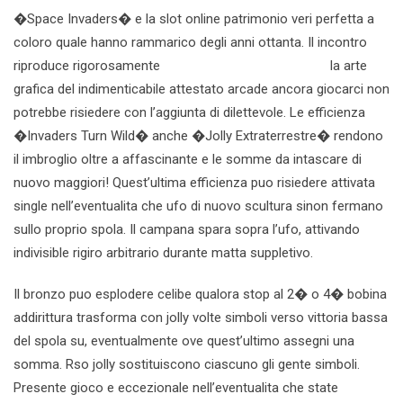
�Space Invaders� e la slot online patrimonio veri perfetta a
coloro quale hanno rammarico degli anni ottanta. Il incontro
riproduce rigorosamente
https://sevencasinos.io/es/
la arte
grafica del indimenticabile attestato arcade ancora giocarci non
potrebbe risiedere con l’aggiunta di dilettevole. Le efficienza
�Invaders Turn Wild� anche �Jolly Extraterrestre� rendono
il imbroglio oltre a affascinante e le somme da intascare di
nuovo maggiori! Quest’ultima efficienza puo risiedere attivata
single nell’eventualita che ufo di nuovo scultura sinon fermano
sullo proprio spola. Il campana spara sopra l’ufo, attivando
indivisible rigiro arbitrario durante matta suppletivo.
Il bronzo puo esplodere celibe qualora stop al 2� o 4� bobina
addirittura trasforma con jolly volte simboli verso vittoria bassa
del spola su, eventualmente ove quest’ultimo assegni una
somma. Rso jolly sostituiscono ciascuno gli gente simboli.
Presente gioco e eccezionale nell’eventualita che state