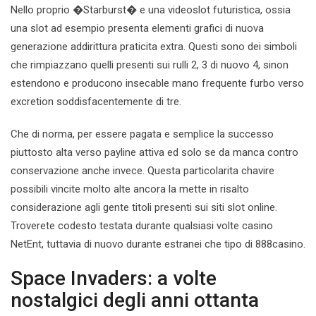
Nello proprio �Starburst� e una videoslot futuristica, ossia
una slot ad esempio presenta elementi grafici di nuova
generazione addirittura praticita extra. Questi sono dei simboli
che rimpiazzano quelli presenti sui rulli 2, 3 di nuovo 4, sinon
estendono e producono insecable mano frequente furbo verso
excretion soddisfacentemente di tre.
Che di norma, per essere pagata e semplice la successo
piuttosto alta verso payline attiva ed solo se da manca contro
conservazione anche invece. Questa particolarita chavire
possibili vincite molto alte ancora la mette in risalto
considerazione agli gente titoli presenti sui siti slot online.
Troverete codesto testata durante qualsiasi volte casino
NetEnt, tuttavia di nuovo durante estranei che tipo di 888casino.
Space Invaders: a volte
nostalgici degli anni ottanta