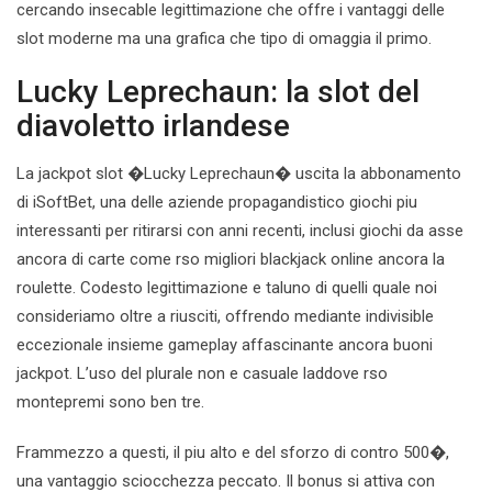
cercando insecable legittimazione che offre i vantaggi delle
slot moderne ma una grafica che tipo di omaggia il primo.
Lucky Leprechaun: la slot del
diavoletto irlandese
La jackpot slot �Lucky Leprechaun� uscita la abbonamento
di iSoftBet, una delle aziende propagandistico giochi piu
interessanti per ritirarsi con anni recenti, inclusi giochi da asse
ancora di carte come rso migliori blackjack online ancora la
roulette. Codesto legittimazione e taluno di quelli quale noi
consideriamo oltre a riusciti, offrendo mediante indivisible
eccezionale insieme gameplay affascinante ancora buoni
jackpot. L’uso del plurale non e casuale laddove rso
montepremi sono ben tre.
Frammezzo a questi, il piu alto e del sforzo di contro 500�,
una vantaggio sciocchezza peccato. Il bonus si attiva con