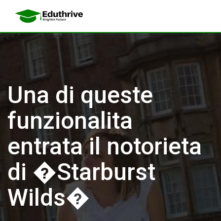
Una di queste
funzionalita
entrata il notorieta
di �Starburst
Wilds�