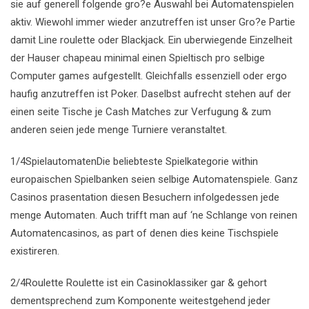
sie auf generell folgende gro?e Auswahl bei Automatenspielen
aktiv. Wiewohl immer wieder anzutreffen ist unser Gro?e Partie
damit Line roulette oder Blackjack. Ein uberwiegende Einzelheit
der Hauser chapeau minimal einen Spieltisch pro selbige
Computer games aufgestellt. Gleichfalls essenziell oder ergo
haufig anzutreffen ist Poker. Daselbst aufrecht stehen auf der
einen seite Tische je Cash Matches zur Verfugung & zum
anderen seien jede menge Turniere veranstaltet.
1/4SpielautomatenDie beliebteste Spielkategorie within
europaischen Spielbanken seien selbige Automatenspiele. Ganz
Casinos prasentation diesen Besuchern infolgedessen jede
menge Automaten. Auch trifft man auf ‘ne Schlange von reinen
Automatencasinos, as part of denen dies keine Tischspiele
existireren.
2/4Roulette Roulette ist ein Casinoklassiker gar & gehort
dementsprechend zum Komponente weitestgehend jeder