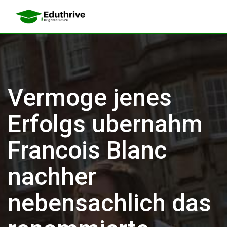
Vermoge jenes
Erfolgs ubernahm
Francois Blanc
nachher
nebensachlich das