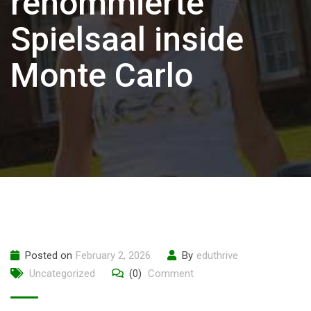
renommierte
Spielsaal inside
Monte Carlo
Posted on
February 2, 2026
By
eduthrive
Uncategorized
(0)
Comment