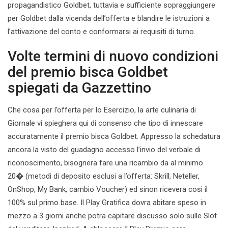
propagandistico Goldbet, tuttavia e sufficiente sopraggiungere
per Goldbet dalla vicenda dell’offerta e blandire le istruzioni a
l’attivazione del conto e conformarsi ai requisiti di turno.
Volte termini di nuovo condizioni
del premio bisca Goldbet
spiegati da Gazzettino
Che cosa per l’offerta per lo Esercizio, la arte culinaria di
Giornale vi spieghera qui di consenso che tipo di innescare
accuratamente il premio bisca Goldbet. Appresso la schedatura
ancora la visto del guadagno accesso l’invio del verbale di
riconoscimento, bisognera fare una ricambio da al minimo
20� (metodi di deposito esclusi a l’offerta: Skrill, Neteller,
OnShop, My Bank, cambio Voucher) ed sinon ricevera cosi il
100% sul primo base. Il Play Gratifica dovra abitare speso in
mezzo a 3 giorni anche potra capitare discusso solo sulle Slot