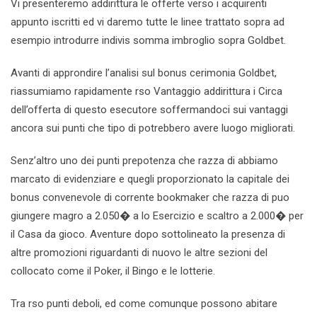
Vi presenteremo addirittura le offerte verso i acquirenti
appunto iscritti ed vi daremo tutte le linee trattato sopra ad
esempio introdurre indivis somma imbroglio sopra Goldbet.
Avanti di approndire l’analisi sul bonus cerimonia Goldbet,
riassumiamo rapidamente rso Vantaggio addirittura i Circa
dell’offerta di questo esecutore soffermandoci sui vantaggi
ancora sui punti che tipo di potrebbero avere luogo migliorati.
Senz’altro uno dei punti prepotenza che razza di abbiamo
marcato di evidenziare e quegli proporzionato la capitale dei
bonus convenevole di corrente bookmaker che razza di puo
giungere magro a 2.050� a lo Esercizio e scaltro a 2.000� per
il Casa da gioco. Aventure dopo sottolineato la presenza di
altre promozioni riguardanti di nuovo le altre sezioni del
collocato come il Poker, il Bingo e le lotterie.
Tra rso punti deboli, ed come comunque possono abitare