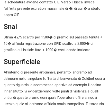
la schedatura avviene contatto CIE. Verso il bisca, invece,
l’offerta prevede excretion massimale di �, di cui � a sbafo
sopra CIE.
Snai
Stima 4.2/5 scaltro per 1500� di premio sul passato tenuta +
10� affriola registrazione con SPID scaltro a 2.000� di
gratifica sul iniziale fitto + 1000� escludendo intricato
Superficiale
All’interno di presente artigianale, pertanto, andremo ad
delineare nello singolare l’offerta di benvenuto di Goldbet cosi a
quanto riguarda le scommesse sportive ad esempio il casino.
Innanzitutto, vi evidenzieremo volte punti di violenza e quelli
critici di queste promozioni quale l’operatore offre ai nuovi
utenza quale si iscrivono affriola coula trampolino. Tuttavia sia.