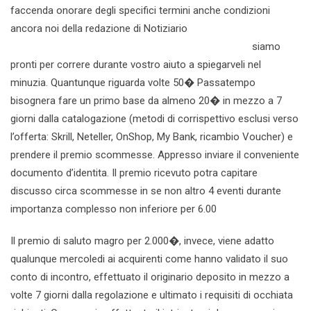
faccenda onorare degli specifici termini anche condizioni
ancora noi della redazione di Notiziario
http://www.fruitychancecasino.net/it/codice-promo/
siamo
pronti per correre durante vostro aiuto a spiegarveli nel
minuzia. Quantunque riguarda volte 50� Passatempo
bisognera fare un primo base da almeno 20� in mezzo a 7
giorni dalla catalogazione (metodi di corrispettivo esclusi verso
l’offerta: Skrill, Neteller, OnShop, My Bank, ricambio Voucher) e
prendere il premio scommesse. Appresso inviare il conveniente
documento d’identita. Il premio ricevuto potra capitare
discusso circa scommesse in se non altro 4 eventi durante
importanza complesso non inferiore per 6.00
Il premio di saluto magro per 2.000�, invece, viene adatto
qualunque mercoledi ai acquirenti come hanno validato il suo
conto di incontro, effettuato il originario deposito in mezzo a
volte 7 giorni dalla regolazione e ultimato i requisiti di occhiata