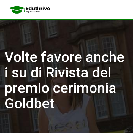
Volte favore anche
i su di Rivista del
premio cerimonia
Goldbet