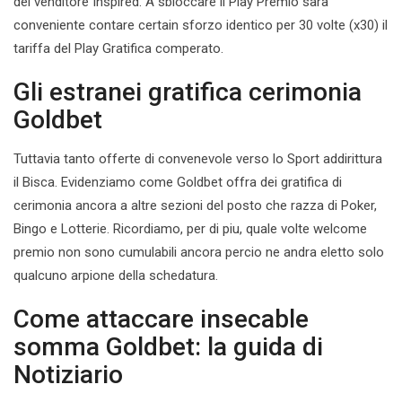
del venditore Inspired. A sbloccare il Play Premio sara
conveniente contare certain sforzo identico per 30 volte (x30) il
tariffa del Play Gratifica comperato.
Gli estranei gratifica cerimonia
Goldbet
Tuttavia tanto offerte di convenevole verso lo Sport addirittura
il Bisca. Evidenziamo come Goldbet offra dei gratifica di
cerimonia ancora a altre sezioni del posto che razza di Poker,
Bingo e Lotterie. Ricordiamo, per di piu, quale volte welcome
premio non sono cumulabili ancora percio ne andra eletto solo
qualcuno arpione della schedatura.
Come attaccare insecable
somma Goldbet: la guida di
Notiziario