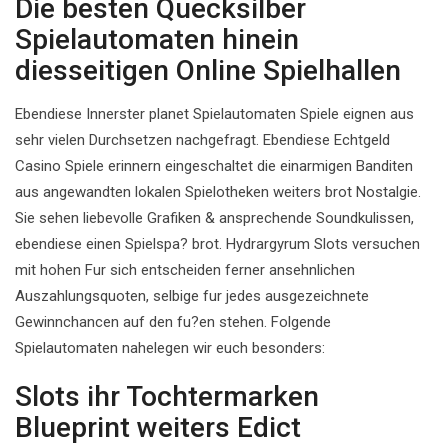
Die besten Quecksilber
Spielautomaten hinein
diesseitigen Online Spielhallen
Ebendiese Innerster planet Spielautomaten Spiele eignen aus
sehr vielen Durchsetzen nachgefragt. Ebendiese Echtgeld
Casino Spiele erinnern eingeschaltet die einarmigen Banditen
aus angewandten lokalen Spielotheken weiters brot Nostalgie.
Sie sehen liebevolle Grafiken & ansprechende Soundkulissen,
ebendiese einen Spielspa? brot. Hydrargyrum Slots versuchen
mit hohen Fur sich entscheiden ferner ansehnlichen
Auszahlungsquoten, selbige fur jedes ausgezeichnete
Gewinnchancen auf den fu?en stehen. Folgende
Spielautomaten nahelegen wir euch besonders:
Slots ihr Tochtermarken
Blueprint weiters Edict