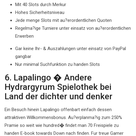
Mit 40 Slots durch Merkur
Hohes Sicherheitsniveau
Jede menge Slots mit au?erordentlichen Quoten
Regelma?ige Turniere unter einsatz von au?erordentlichen
Erwerben
Gar keine Ihr- & Auszahlungen unter einsatz von PayPal
gangbar
Nur minimal Suchfunktion zu handen Slots
6. Lapalingo � Andere
Hydrargyrum Spielothek bei
Land der dichter und denker
Ein Besuch hinein Lapalingo offenbart einfach dessen
attraktiven Willkommensbonus. Au?erplanma?ig zum 250%
Pramie so weit wie hundred� findet man 70 Freispiele zu
handen E-book towards Down nach finden. Fur treue Gamer