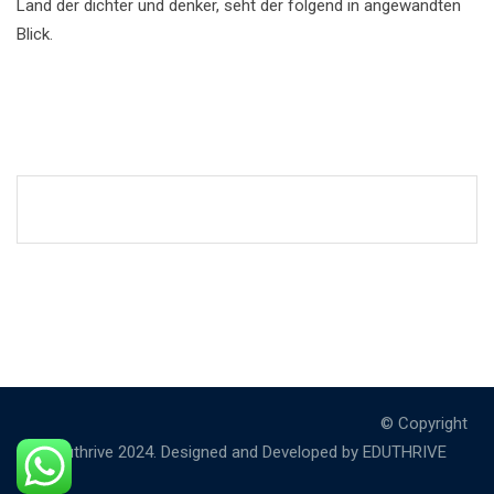
Land der dichter und denker, seht der folgend in angewandten
Blick.
© Copyright
Eduthrive 2024. Designed and Developed by EDUTHRIVE