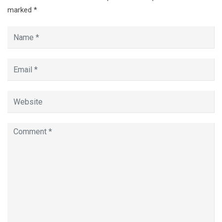
marked
*