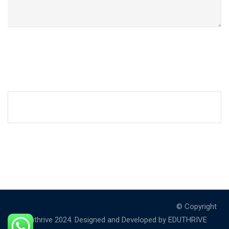
© Copyright
Eduthrive 2024. Designed and Developed by EDUTHRIVE