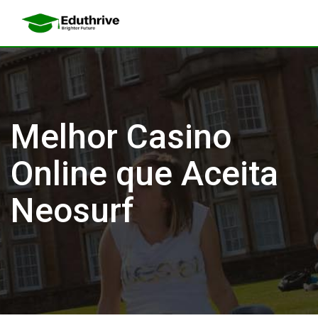
Melhor Casino
Online que Aceita
Neosurf