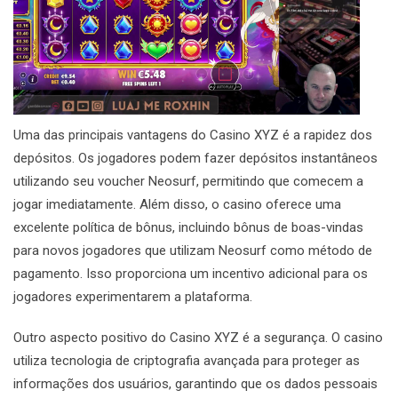
Uma das principais vantagens do Casino XYZ é a rapidez dos
depósitos. Os jogadores podem fazer depósitos instantâneos
utilizando seu voucher Neosurf, permitindo que comecem a
jogar imediatamente. Além disso, o casino oferece uma
excelente política de bônus, incluindo bônus de boas-vindas
para novos jogadores que utilizam Neosurf como método de
pagamento. Isso proporciona um incentivo adicional para os
jogadores experimentarem a plataforma.
Outro aspecto positivo do Casino XYZ é a segurança. O casino
utiliza tecnologia de criptografia avançada para proteger as
informações dos usuários, garantindo que os dados pessoais